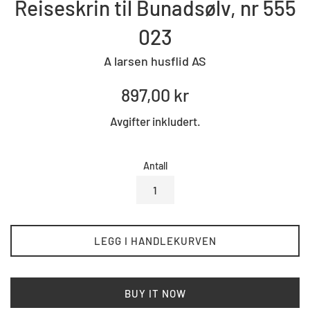
Reiseskrin til Bunadsølv, nr 555
023
A larsen husflid AS
Standard
897,00 kr
pris
Avgifter inkludert.
Antall
LEGG I HANDLEKURVEN
BUY IT NOW