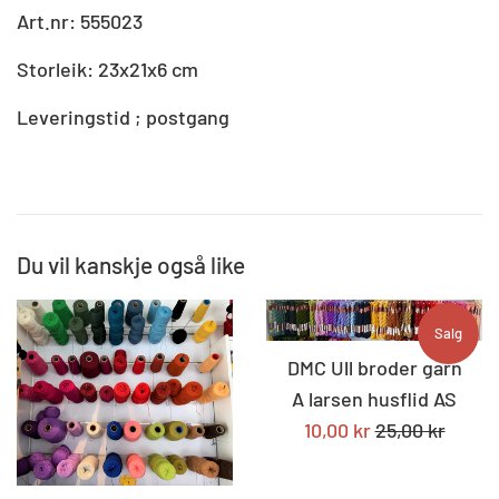
Art.nr: 555023
Storleik: 23x21x6 cm
Leveringstid ; postgang
Du vil kanskje også like
Salg
DMC Ull broder garn
A larsen husflid AS
Tilbudspris
Standard
10,00 kr
25,00 kr
pris