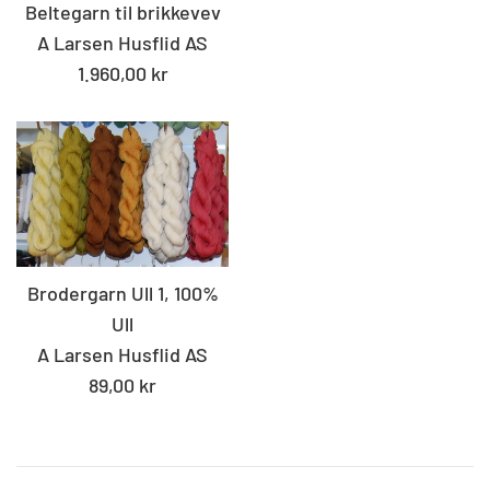
Beltegarn til brikkevev
A Larsen Husflid AS
Standard
1.960,00 kr
pris
Brodergarn Ull 1, 100%
Ull
A Larsen Husflid AS
Standard
89,00 kr
pris