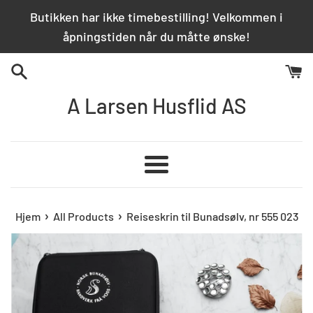
Hopp
Butikken har ikke timebestilling! Velkommen i
over
åpningstiden når du måtte ønske!
innhold
A Larsen Husflid AS
Meny
›
›
Hjem
All Products
Reiseskrin til Bunadsølv, nr 555 023