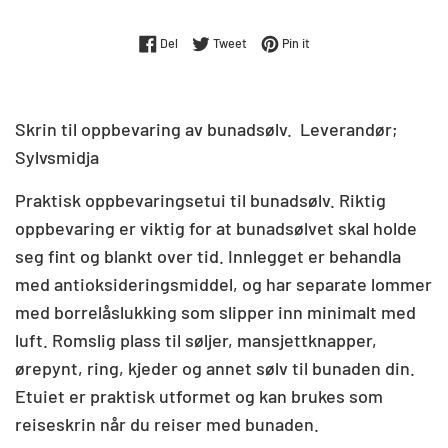
Del på Facebook
Tweet på Twitter
Pin på Pinterest
Del
Tweet
Pin it
Skrin til oppbevaring av bunadsølv. Leverandør;
Sylvsmidja
Praktisk oppbevaringsetui til bunadsølv. Riktig
oppbevaring er viktig for at bunadsølvet skal holde
seg fint og blankt over tid. Innlegget er behandla
med antioksideringsmiddel, og har separate lommer
med borrelåslukking som slipper inn minimalt med
luft. Romslig plass til søljer, mansjettknapper,
ørepynt, ring, kjeder og annet sølv til bunaden din.
Etuiet er praktisk utformet og kan brukes som
reiseskrin når du reiser med bunaden.