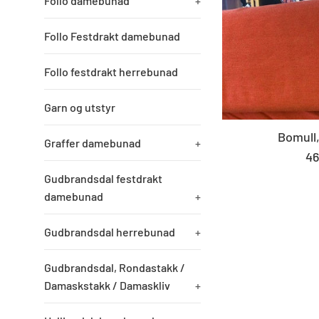
Follo damebunad
+
Follo Festdrakt damebunad
Follo festdrakt herrebunad
Garn og utstyr
Bomull
Graffer damebunad
+
St
46
pr
Gudbrandsdal festdrakt
damebunad
+
Gudbrandsdal herrebunad
+
Gudbrandsdal, Rondastakk /
Damaskstakk / Damaskliv
+