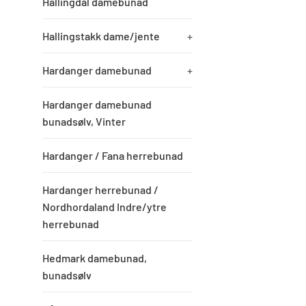
Hallingdal damebunad
Hallingstakk dame/jente
+
Hardanger damebunad
+
Hardanger damebunad
bunadsølv, Vinter
Hardanger / Fana herrebunad
Hardanger herrebunad /
Nordhordaland Indre/ytre
herrebunad
Hedmark damebunad,
bunadsølv