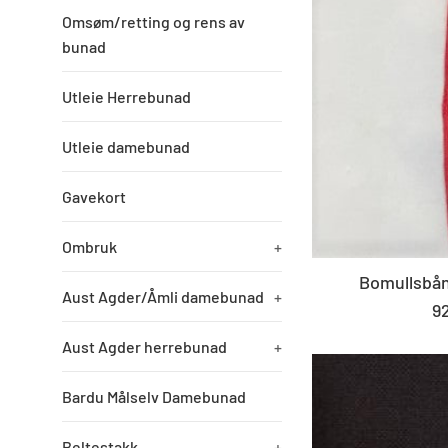
Omsøm/retting og rens av
bunad
Utleie Herrebunad
Utleie damebunad
Gavekort
Ombruk
+
Bomullsbån
Aust Agder/Åmli damebunad
+
S
92
pr
Aust Agder herrebunad
+
Bardu Målselv Damebunad
Beltestakk
+