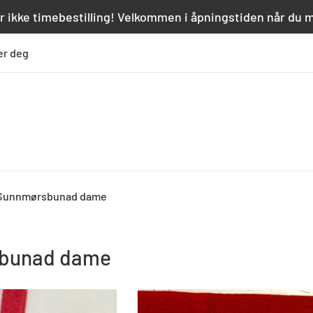
r ikke timebestilling! Velkommen i åpningstiden når du 
er deg
 Sunnmørsbunad dame
bunad dame