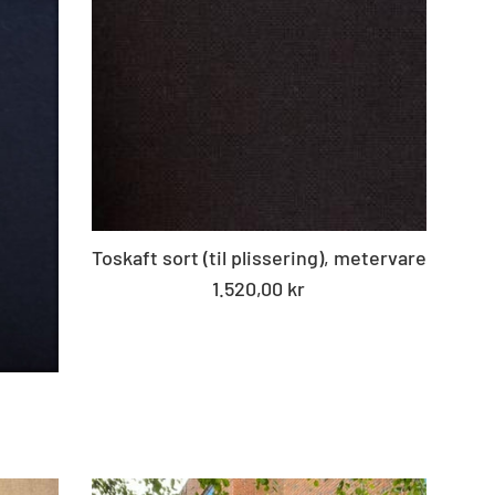
Toskaft sort (til plissering), metervare
Standard
1.520,00 kr
pris