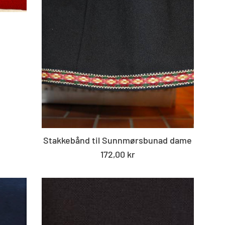
Stakkebånd til Sunnmørsbunad dame
Standard
172,00 kr
pris