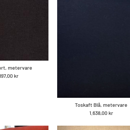
ort, metervare
197,00 kr
Toskaft Blå, metervare
Standard
1.638,00 kr
pris