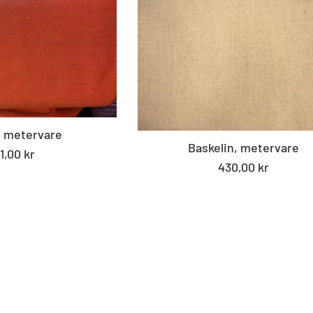
, metervare
Baskelin, metervare
andard
1,00 kr
Standard
430,00 kr
is
pris