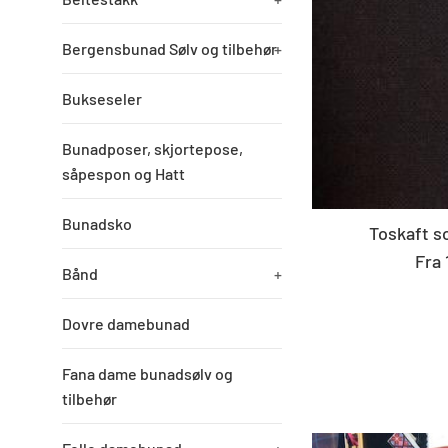
Bergensbunad Sølv og tilbehør
+
Bukseseler
Bunadposer, skjortepose,
såpespon og Hatt
Bunadsko
Toskaft s
Fra 
Bånd
+
Dovre damebunad
Fana dame bunadsølv og
tilbehør