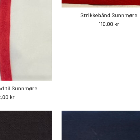
Strikkebånd Sunnmøre
Standard
110,00 kr
pris
d til Sunnmøre
tandard
,00 kr
is