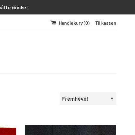
måtte ønske!
Handlekurv (
0
)
Til kassen
Sorter
etter