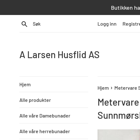
Hopp
Butikken ha
over
innhold
Søk
Logg inn
Registr
A Larsen Husflid AS
Hjem
›
Hjem
Metervare
Metervare
Alle produkter
Sunnmørs
Alle våre Damebunader
Alle våre herrebunader