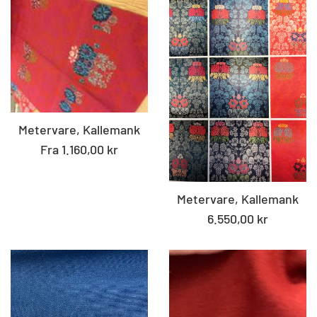
Metervare, Kallemank
Fra 1.160,00 kr
Metervare, Kallemank
Standard
6.550,00 kr
pris