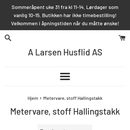
Hopp
Sommeråpent uke 31 fra kl 11-14. Lørdager som
over
vanlig 10-15. Butikken har ikke timebestilling!
innhold
Velkommen i åpningstiden når du måtte ønske!
A Larsen Husflid AS
Meny
›
Hjem
Metervare, stoff Hallingstakk
Metervare, stoff Hallingstakk
Sorter