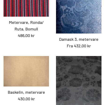
Metervare, Ronda/
Ruta, Bomull
Standard
486,00 kr
Damask 3, metervare
pris
Fra 432,00 kr
Baskelin, metervare
Standard
430,00 kr
pris