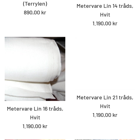
(Terrylen)
Metervare Lin 14 tråds,
Standard
890,00 kr
Hvit
pris
Standard
1.190,00 kr
pris
Metervare Lin 21 tråds,
Hvit
Metervare Lin 16 tråds,
Standard
1.190,00 kr
Hvit
pris
Standard
1.190,00 kr
pris