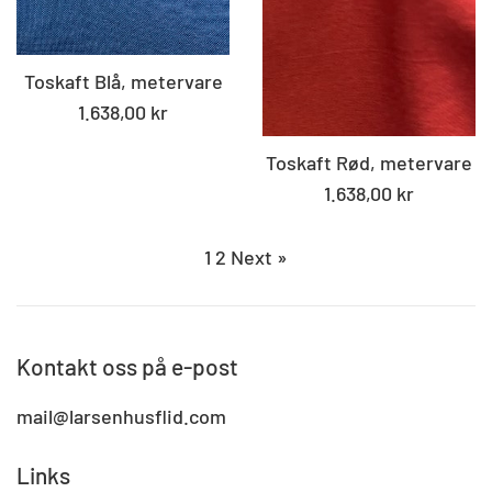
Toskaft Blå, metervare
Standard
1.638,00 kr
pris
Toskaft Rød, metervare
Standard
1.638,00 kr
pris
1
2
Next »
Kontakt oss på e-post
mail@larsenhusflid.com
Links