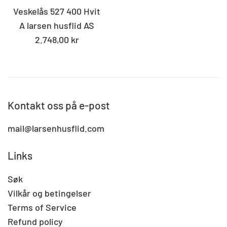
Veskelås 527 400 Hvit
A larsen husflid AS
Standard
2.748,00 kr
pris
Kontakt oss på e-post
mail@larsenhusflid.com
Links
Søk
Vilkår og betingelser
Terms of Service
Refund policy