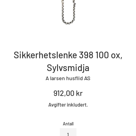
Sikkerhetslenke 398 100 ox,
Sylvsmidja
A larsen husflid AS
Standard
912,00 kr
pris
Avgifter inkludert.
Antall