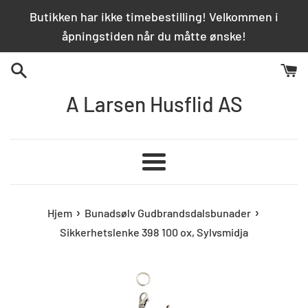
Hopp
Butikken har ikke timebestilling! Velkommen i
over
åpningstiden når du måtte ønske!
innhold
A Larsen Husflid AS
Meny
›
›
Hjem
Bunadsølv Gudbrandsdalsbunader
Sikkerhetslenke 398 100 ox, Sylvsmidja