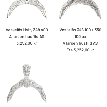
Veskelås Hvit, 348 400
Veskelås 348 100 / 350
A larsen husflid AS
100 ox
Standard
3.252,00 kr
A larsen husflid AS
pris
Fra 3.252,00 kr