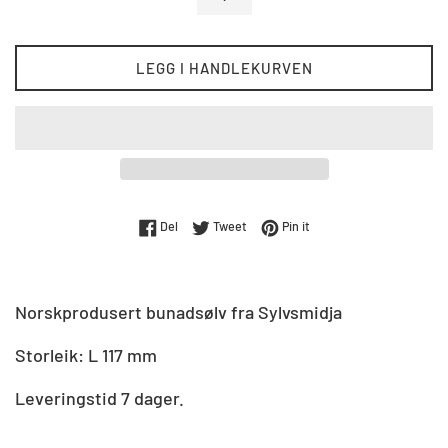
LEGG I HANDLEKURVEN
Del på Facebook
Tweet på Twitter
Pin på Pinterest
Del
Tweet
Pin it
Norskprodusert bunadsølv fra Sylvsmidja
Storleik: L 117 mm
Leveringstid 7 dager.