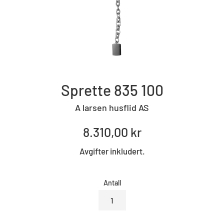
Sprette 835 100
A larsen husflid AS
Standard
8.310,00 kr
pris
Avgifter inkludert.
Antall