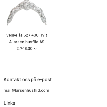
Veskelås 527 400 Hvit
A larsen husflid AS
Standard
2.748,00 kr
pris
Kontakt oss på e-post
mail@larsenhusflid.com
Links