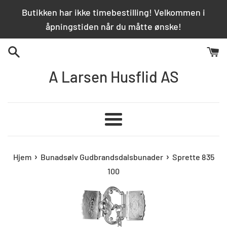
Hopp
Butikken har ikke timebestilling! Velkommen i
over
åpningstiden når du måtte ønske!
innhold
A Larsen Husflid AS
Meny
›
›
Hjem
Bunadsølv Gudbrandsdalsbunader
Sprette 835
100