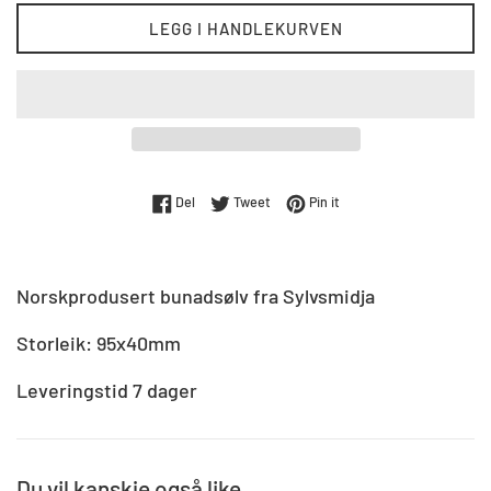
LEGG I HANDLEKURVEN
Del på Facebook
Tweet på Twitter
Pin på Pinterest
Del
Tweet
Pin it
Norskprodusert bunadsølv fra Sylvsmidja
Storleik: 95x40mm
Leveringstid 7 dager
Du vil kanskje også like