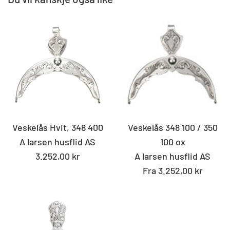
Veskelås Hvit, 348 400
Veskelås 348 100 / 350
A larsen husflid AS
100 ox
Standard
3.252,00 kr
A larsen husflid AS
pris
Fra 3.252,00 kr