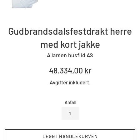
Gudbrandsdalsfestdrakt herre
med kort jakke
A larsen husflid AS
Standard
48.334,00 kr
pris
Avgifter inkludert.
Antall
LEGG I HANDLEKURVEN