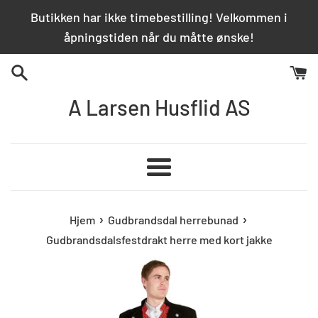
Hopp
Butikken har ikke timebestilling! Velkommen i
over
åpningstiden når du måtte ønske!
innhold
A Larsen Husflid AS
Meny
›
›
Hjem
Gudbrandsdal herrebunad
Gudbrandsdalsfestdrakt herre med kort jakke