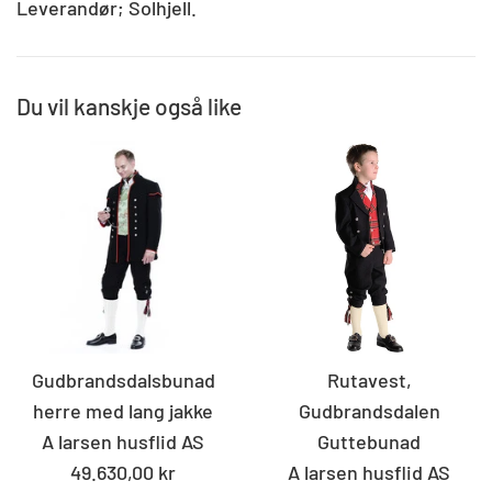
Leverandør; Solhjell.
Du vil kanskje også like
Gudbrandsdalsbunad
Rutavest,
herre med lang jakke
Gudbrandsdalen
A larsen husflid AS
Guttebunad
Standard
49.630,00 kr
A larsen husflid AS