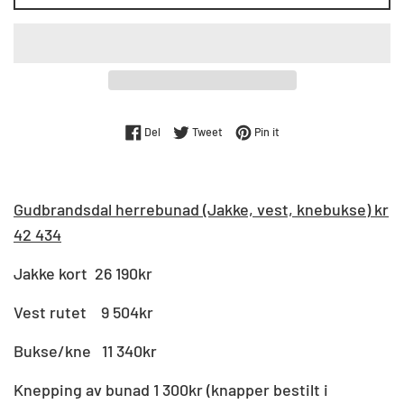
Del på Facebook
Tweet på Twitter
Pin på Pinterest
Del
Tweet
Pin it
Gudbrandsdal herrebunad (Jakke, vest, knebukse) kr
42 434
Jakke kort 26 190kr
Vest rutet 9 504kr
Bukse/kne 11 340kr
Knepping av bunad
1 300kr
(knapper bestilt i