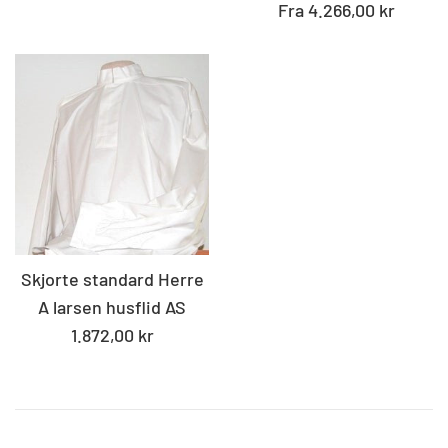
pris
Fra 4.266,00 kr
Skjorte standard Herre
A larsen husflid AS
Standard
1.872,00 kr
pris