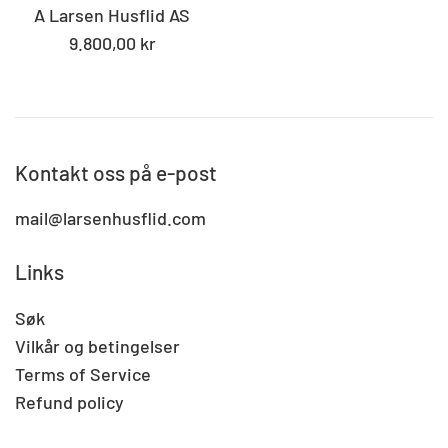
A Larsen Husflid AS
Standard
9.800,00 kr
pris
Kontakt oss på e-post
mail@larsenhusflid.com
Links
Søk
Vilkår og betingelser
Terms of Service
Refund policy