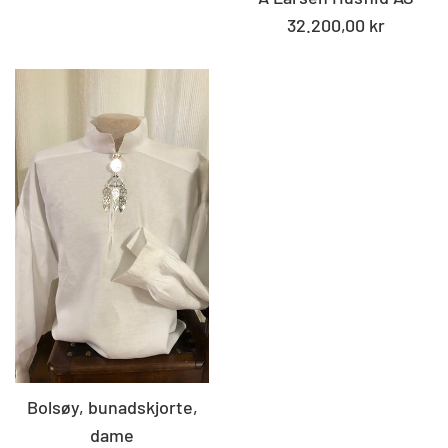
pris
Standard
32.200,00 kr
pris
Bolsøy, bunadskjorte,
dame