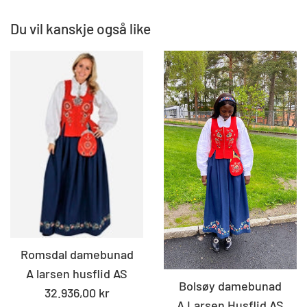
Du vil kanskje også like
Romsdal damebunad
A larsen husflid AS
Bolsøy damebunad
Standard
32.936,00 kr
A Larsen Husflid AS