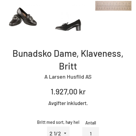
Bunadsko Dame, Klaveness,
Britt
A Larsen Husflid AS
Standard
1.927,00 kr
pris
Avgifter inkludert.
Britt med sort, høy hel
Antall