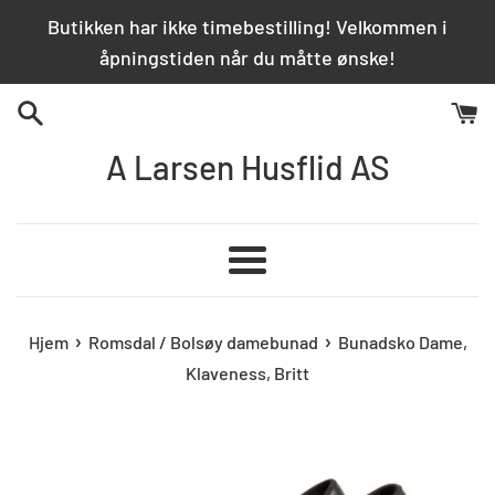
Hopp
Butikken har ikke timebestilling! Velkommen i
over
åpningstiden når du måtte ønske!
innhold
A Larsen Husflid AS
Meny
›
›
Hjem
Romsdal / Bolsøy damebunad
Bunadsko Dame,
Klaveness, Britt