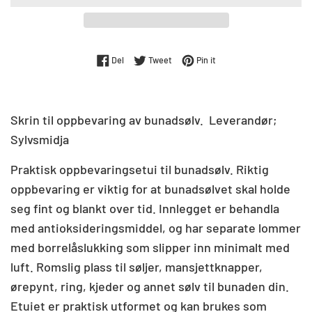
Del på Facebook
Tweet på Twitter
Pin på Pinterest
Del
Tweet
Pin it
Skrin til oppbevaring av bunadsølv. Leverandør;
Sylvsmidja
Praktisk oppbevaringsetui til bunadsølv. Riktig
oppbevaring er viktig for at bunadsølvet skal holde
seg fint og blankt over tid. Innlegget er behandla
med antioksideringsmiddel, og har separate lommer
med borrelåslukking som slipper inn minimalt med
luft. Romslig plass til søljer, mansjettknapper,
ørepynt, ring, kjeder og annet sølv til bunaden din.
Etuiet er praktisk utformet og kan brukes som