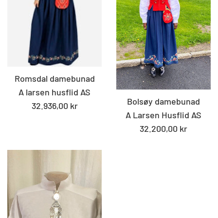
Romsdal damebunad
A larsen husflid AS
Bolsøy damebunad
Standard
32.936,00 kr
A Larsen Husflid AS
pris
Standard
32.200,00 kr
pris