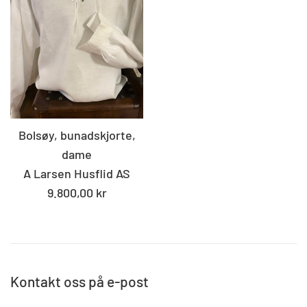
Bolsøy, bunadskjorte,
dame
A Larsen Husflid AS
Standard
9.800,00 kr
pris
Kontakt oss på e-post