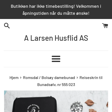
Hopp
Butikken har ikke timebestilling! Velkommen i
over
åpningstiden når du måtte ønske!
innhold
A Larsen Husflid AS
Meny
›
›
Hjem
Romsdal / Bolsøy damebunad
Reiseskrin til
Bunadsølv, nr 555 023