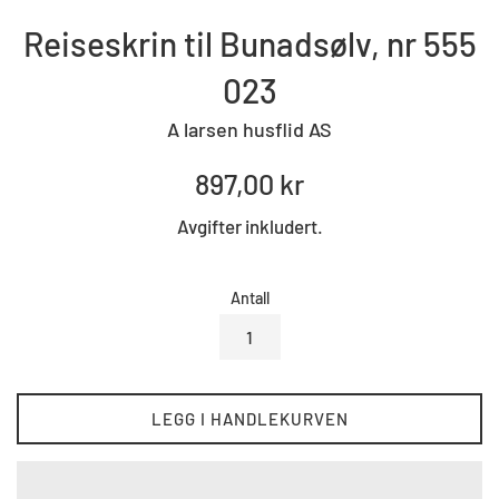
Reiseskrin til Bunadsølv, nr 555
023
A larsen husflid AS
Standard
897,00 kr
pris
Avgifter inkludert.
Antall
LEGG I HANDLEKURVEN