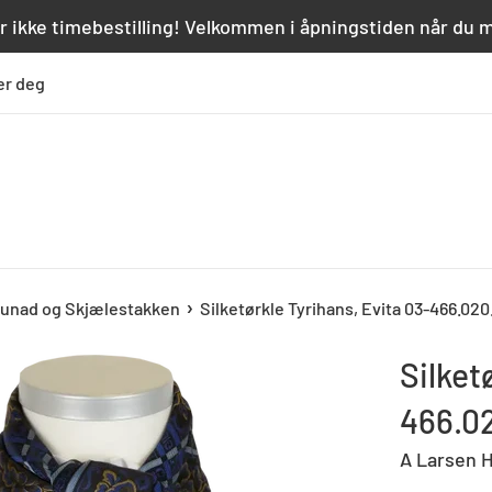
r ikke timebestilling! Velkommen i åpningstiden når du 
er deg
›
unad og Skjælestakken
Silketørkle Tyrihans, Evita 03-466.020.
Silket
466.02
A Larsen H