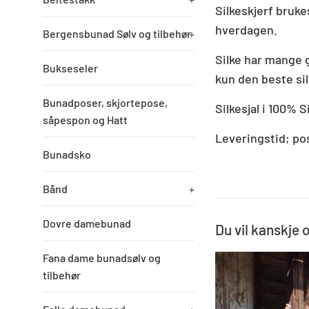
Silkeskjerf bruke
hverdagen.
Bergensbunad Sølv og tilbehør
+
Silke har mange 
Bukseseler
kun den beste si
Bunadposer, skjortepose,
Silkesjal i 100% S
såpespon og Hatt
Leveringstid; po
Bunadsko
Bånd
+
Dovre damebunad
Du vil kanskje 
Fana dame bunadsølv og
tilbehør