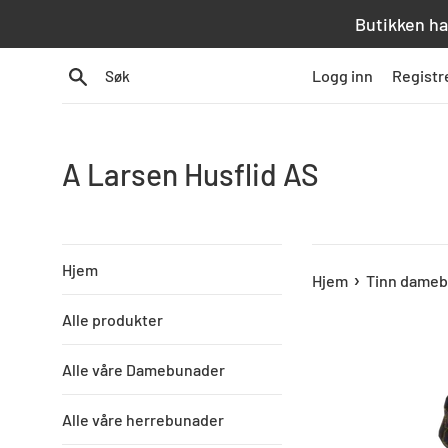
Hopp
Butikken ha
over
innhold
Søk
Logg inn
Registr
A Larsen Husflid AS
Hjem
›
Hjem
Tinn dameb
Alle produkter
Alle våre Damebunader
Alle våre herrebunader