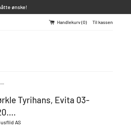
måtte ønske!
Handlekurv (
0
)
Til kassen
...
ørkle Tyrihans, Evita 03-
0....
usflid AS