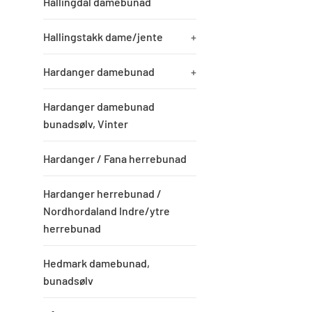
Hallingdal damebunad
Hallingstakk dame/jente
+
Hardanger damebunad
+
Hardanger damebunad
bunadsølv, Vinter
Hardanger / Fana herrebunad
Hardanger herrebunad /
Nordhordaland Indre/ytre
herrebunad
Hedmark damebunad,
bunadsølv