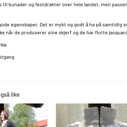
s til bunader og festdrakter over hele landet, men passer 
gode egenskaper. Det er mykt og godt å ha på samtidig s
lke
når de produserer sine skjerf og de har flotte jacqua
ilke
stgang
også like