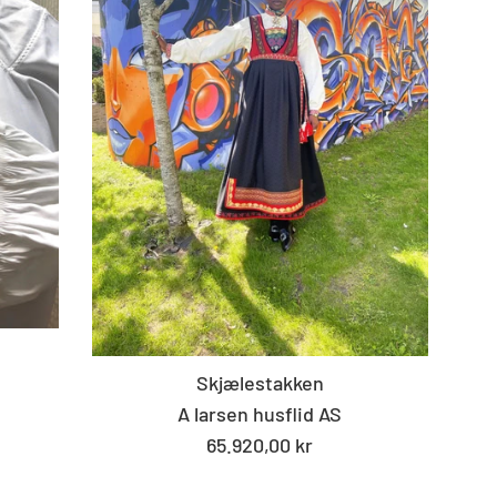
Skjælestakken
A larsen husflid AS
Standard
65.920,00 kr
pris