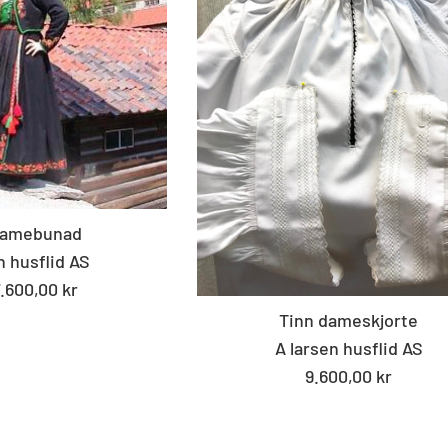
damebunad
n husflid AS
7.600,00 kr
Tinn dameskjorte
A larsen husflid AS
Standard
9.600,00 kr
pris