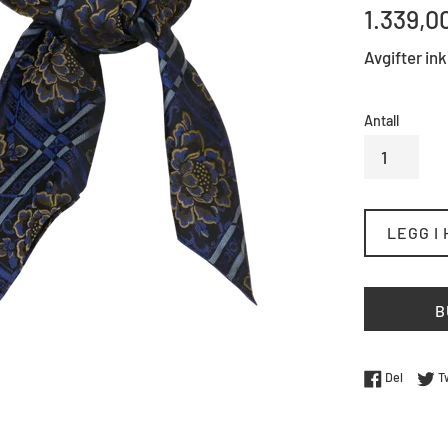
Standard
1.339,0
pris
Avgifter ink
Antall
LEGG I
B
Del på 
Del
T