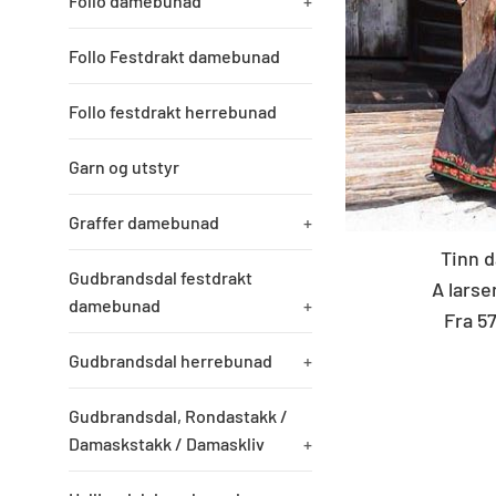
Follo damebunad
+
Follo Festdrakt damebunad
Follo festdrakt herrebunad
Garn og utstyr
Graffer damebunad
+
Tinn 
Gudbrandsdal festdrakt
A larse
damebunad
+
Fra 5
Gudbrandsdal herrebunad
+
Gudbrandsdal, Rondastakk /
Damaskstakk / Damaskliv
+