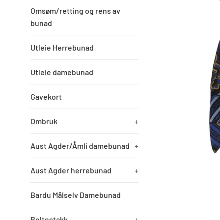
Omsøm/retting og rens av
bunad
Utleie Herrebunad
Utleie damebunad
Gavekort
Ombruk
+
Aust Agder/Åmli damebunad
+
Aust Agder herrebunad
+
Bardu Målselv Damebunad
Beltestakk
+