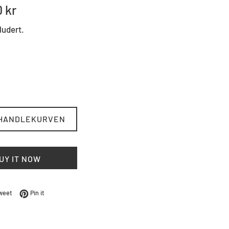
0 kr
ludert.
 HANDLEKURVEN
UY IT NOW
Facebook
Tweet på Twitter
Pin på Pinterest
weet
Pin it