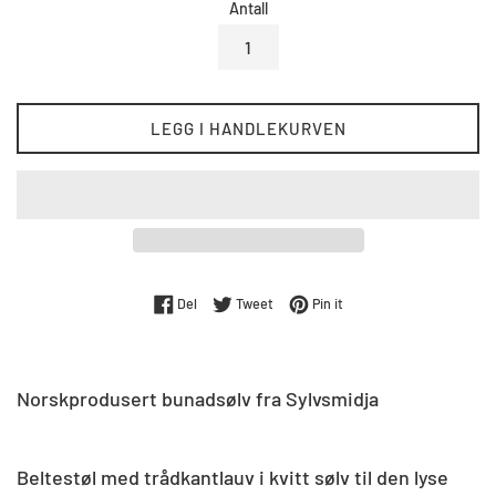
Antall
LEGG I HANDLEKURVEN
Del på Facebook
Tweet på Twitter
Pin på Pinterest
Del
Tweet
Pin it
Norskprodusert bunadsølv fra Sylvsmidja
Beltestøl med trådkantlauv i kvitt sølv til den lyse