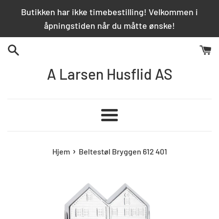
Hopp
Butikken har ikke timebestilling! Velkommen i
over
åpningstiden når du måtte ønske!
innhold
A Larsen Husflid AS
Meny
›
Hjem
Beltestøl Bryggen 612 401