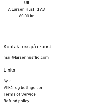
Ull
A Larsen Husflid AS
Standard
89,00 kr
pris
Kontakt oss på e-post
mail@larsenhusflid.com
Links
Søk
Vilkår og betingelser
Terms of Service
Refund policy