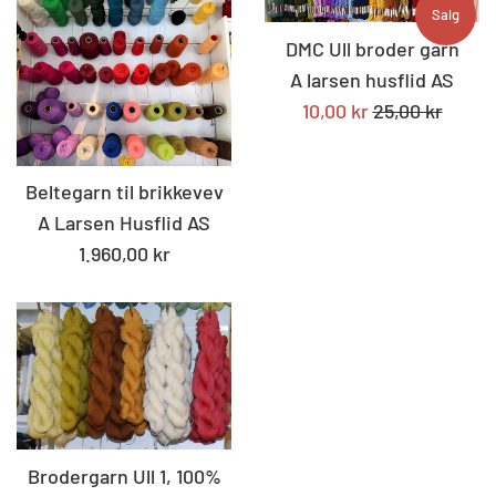
Salg
DMC Ull broder garn
A larsen husflid AS
Tilbudspris
Standard
10,00 kr
25,00 kr
pris
Beltegarn til brikkevev
A Larsen Husflid AS
Standard
1.960,00 kr
pris
Brodergarn Ull 1, 100%