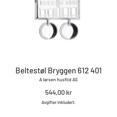
Beltestøl Bryggen 612 401
A larsen husflid AS
Standard
544,00 kr
pris
Avgifter inkludert.