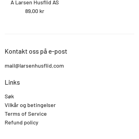
A Larsen Husflid AS
Standard
89,00 kr
pris
Kontakt oss på e-post
mail@larsenhusflid.com
Links
Søk
Vilkår og betingelser
Terms of Service
Refund policy