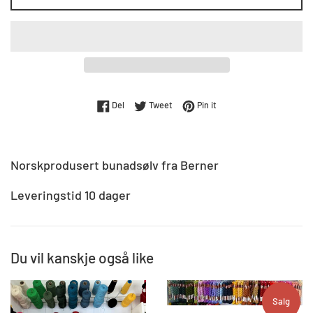
Del på Facebook
Tweet på Twitter
Pin på Pinterest
Del
Tweet
Pin it
Norskprodusert bunadsølv fra Berner
Leveringstid 10 dager
Du vil kanskje også like
Salg