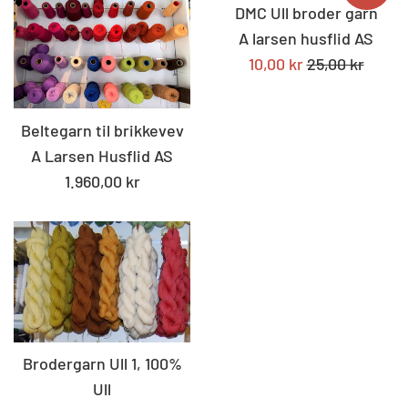
DMC Ull broder garn
A larsen husflid AS
Tilbudspris
Standard
10,00 kr
25,00 kr
pris
Beltegarn til brikkevev
A Larsen Husflid AS
Standard
1.960,00 kr
pris
Brodergarn Ull 1, 100%
Ull