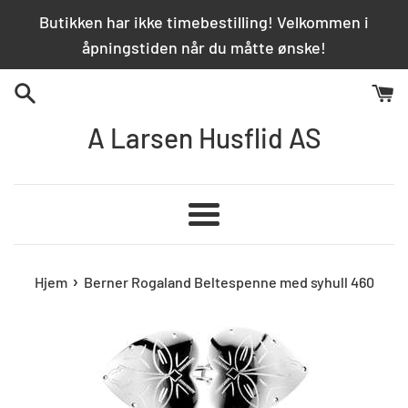
Hopp
Butikken har ikke timebestilling! Velkommen i
over
åpningstiden når du måtte ønske!
innhold
A Larsen Husflid AS
Meny
›
Hjem
Berner Rogaland Beltespenne med syhull 460