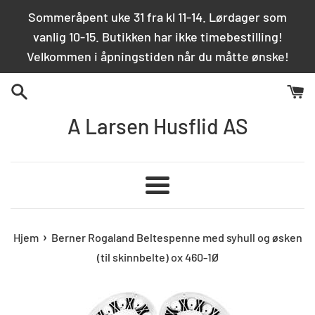
Hopp
Sommeråpent uke 31 fra kl 11-14. Lørdager som
over
vanlig 10-15. Butikken har ikke timebestilling!
innhold
Velkommen i åpningstiden når du måtte ønske!
A Larsen Husflid AS
Meny
›
Hjem
Berner Rogaland Beltespenne med syhull og øsken
(til skinnbelte) ox 460-1Ø