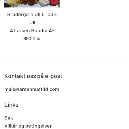
Brodergarn Ull 1, 100%
Ull
A Larsen Husflid AS
Standard
89,00 kr
pris
Kontakt oss på e-post
mail@larsenhusflid.com
Links
Søk
Vilkår og betingelser