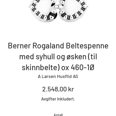
Berner Rogaland Beltespenne
med syhull og øsken (til
skinnbelte) ox 460-1Ø
A Larsen Husflid AS
Standard
2.548,00 kr
pris
Avgifter inkludert.
Antall