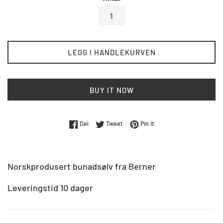
LEGG I HANDLEKURVEN
BUY IT NOW
Del på Facebook
Tweet på Twitter
Pin på Pinterest
Del
Tweet
Pin it
Norskprodusert bunadsølv fra Berner
Leveringstid 10 dager