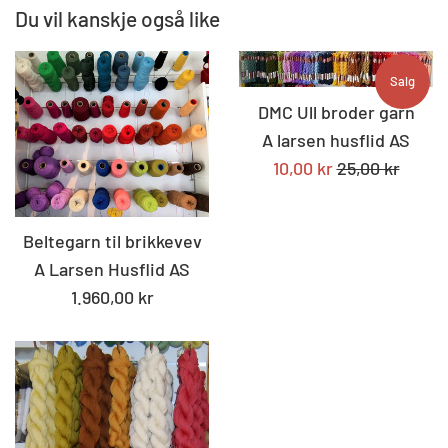
Du vil kanskje også like
Salg
DMC Ull broder garn
A larsen husflid AS
Tilbudspris
Standard
10,00 kr
25,00 kr
pris
Beltegarn til brikkevev
A Larsen Husflid AS
Standard
1.960,00 kr
pris