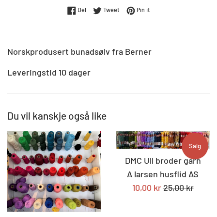
Del på Facebook
Tweet på Twitter
Pin på Pinterest
Del
Tweet
Pin it
Norskprodusert bunadsølv fra Berner
Leveringstid 10 dager
Du vil kanskje også like
Salg
DMC Ull broder garn
A larsen husflid AS
Tilbudspris
Standard
10,00 kr
25,00 kr
pris