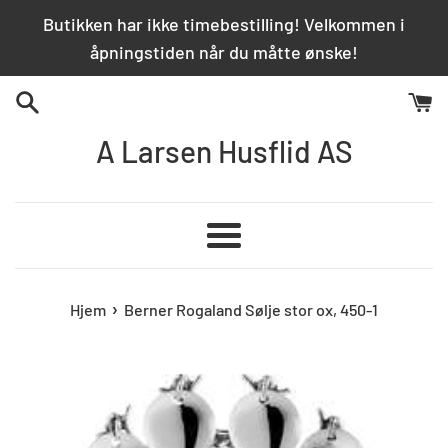
Hopp
Butikken har ikke timebestilling! Velkommen i
over
åpningstiden når du måtte ønske!
innhold
A Larsen Husflid AS
Meny
›
Hjem
Berner Rogaland Sølje stor ox, 450-1