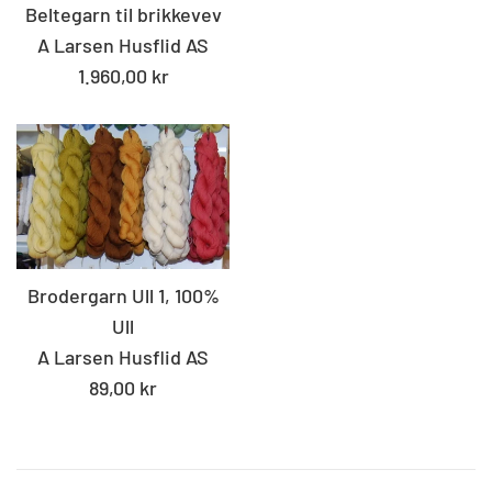
Beltegarn til brikkevev
A Larsen Husflid AS
Standard
1.960,00 kr
pris
Brodergarn Ull 1, 100%
Ull
A Larsen Husflid AS
Standard
89,00 kr
pris