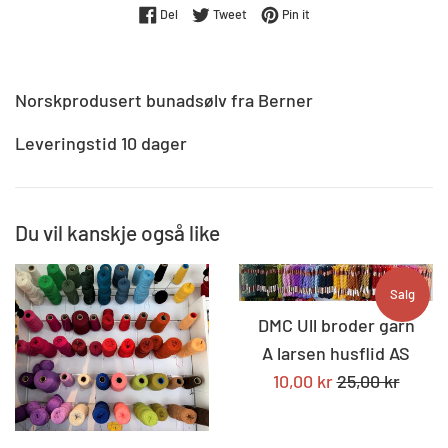
Del på Facebook
Tweet på Twitter
Pin på Pinterest
Del
Tweet
Pin it
Norskprodusert bunadsølv fra Berner
Leveringstid 10 dager
Du vil kanskje også like
Salg
DMC Ull broder garn
A larsen husflid AS
Tilbudspris
Standard
10,00 kr
25,00 kr
pris