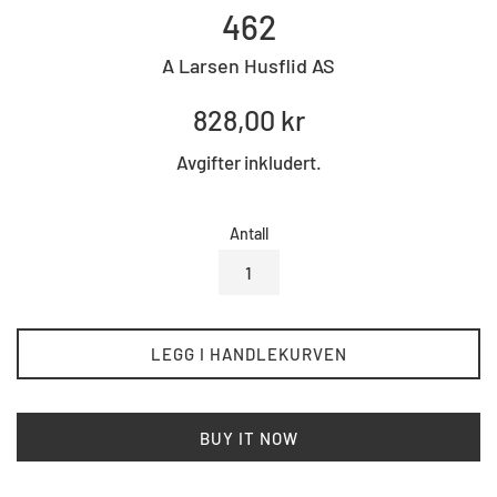
462
A Larsen Husflid AS
Standard
828,00 kr
pris
Avgifter inkludert.
Antall
LEGG I HANDLEKURVEN
BUY IT NOW