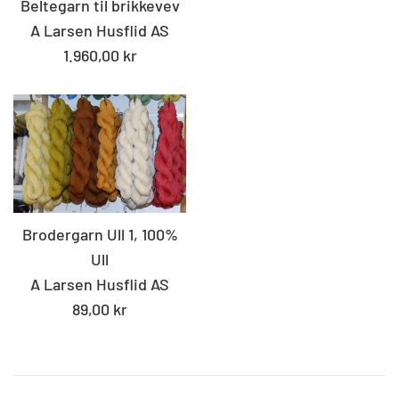
Beltegarn til brikkevev
A Larsen Husflid AS
Standard
1.960,00 kr
pris
Brodergarn Ull 1, 100%
Ull
A Larsen Husflid AS
Standard
89,00 kr
pris