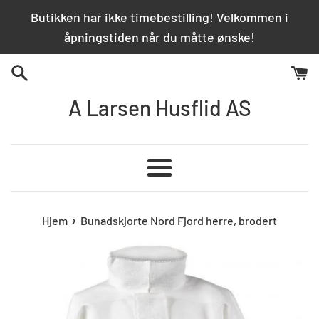
Hopp
Butikken har ikke timebestilling! Velkommen i
over
åpningstiden når du måtte ønske!
innhold
A Larsen Husflid AS
Meny
›
Hjem
Bunadskjorte Nord Fjord herre, brodert