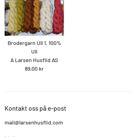
Brodergarn Ull 1, 100%
Ull
A Larsen Husflid AS
Standard
89,00 kr
pris
Kontakt oss på e-post
mail@larsenhusflid.com