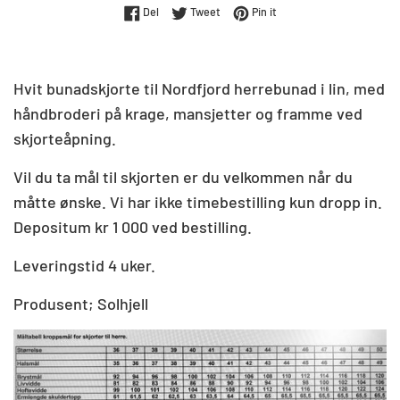
Del på Facebook
Tweet på Twitter
Pin på Pinterest
Del
Tweet
Pin it
Hvit bunadskjorte til Nordfjord herrebunad i lin, med
håndbroderi på krage, mansjetter og framme ved
skjorteåpning.
Vil du ta mål til skjorten er du velkommen når du
måtte ønske. Vi har ikke timebestilling kun dropp in.
Depositum kr 1 000 ved bestilling.
Leveringstid 4 uker.
Produsent; Solhjell