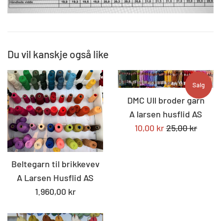
Du vil kanskje også like
Salg
DMC Ull broder garn
A larsen husflid AS
Tilbudspris
Standard
10,00 kr
25,00 kr
pris
Beltegarn til brikkevev
A Larsen Husflid AS
Standard
1.960,00 kr
pris