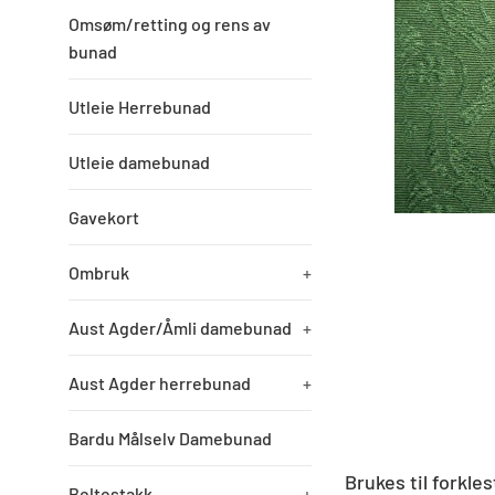
Omsøm/retting og rens av
bunad
Utleie Herrebunad
Utleie damebunad
Gavekort
Ombruk
+
Aust Agder/Åmli damebunad
+
Aust Agder herrebunad
+
Bardu Målselv Damebunad
Brukes til forkle
Beltestakk
+