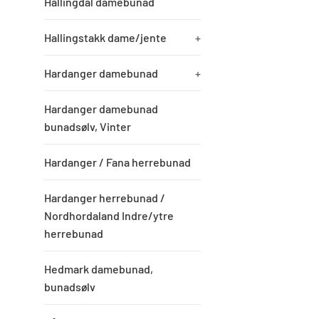
Hallingdal damebunad
Hallingstakk dame/jente
+
Hardanger damebunad
+
Hardanger damebunad
bunadsølv, Vinter
Hardanger / Fana herrebunad
Hardanger herrebunad /
Nordhordaland Indre/ytre
herrebunad
Hedmark damebunad,
bunadsølv