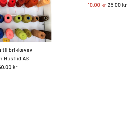
Tilbudspris
Standard
10,00 kr
25,00 kr
pris
 til brikkevev
n Husflid AS
andard
60,00 kr
s