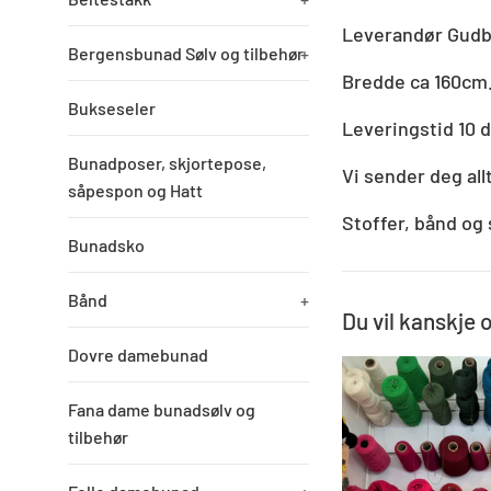
Leverandør Gudbr
Bergensbunad Sølv og tilbehør
+
Bredde ca 160cm
Bukseseler
Leveringstid 10 d
Bunadposer, skjortepose,
Vi sender deg all
såpespon og Hatt
Stoffer, bånd og 
Bunadsko
Bånd
+
Du vil kanskje 
Dovre damebunad
Fana dame bunadsølv og
tilbehør