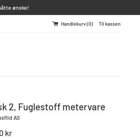
måtte ønske!
Handlekurv (
0
)
Til kassen
k 2, Fuglestoff metervare
usflid AS
0 kr