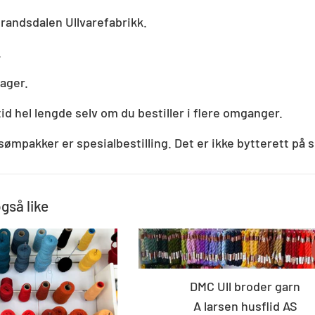
andsdalen Ullvarefabrikk.
.
ager.
tid hel lengde selv om du bestiller i flere omganger.
sømpakker er spesialbestilling. Det er ikke bytterett på s
også like
DMC Ull broder garn
A larsen husflid AS