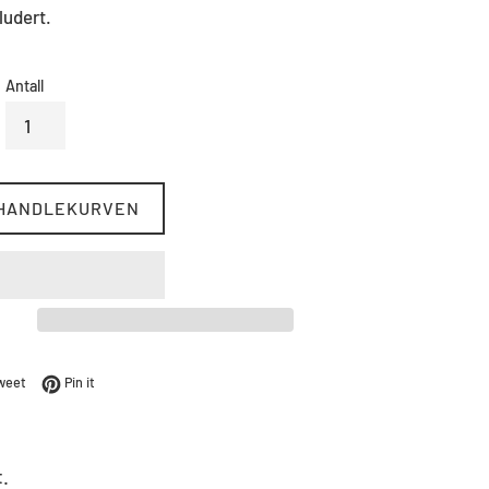
ludert.
Antall
 HANDLEKURVEN
Facebook
Tweet på Twitter
Pin på Pinterest
weet
Pin it
t.