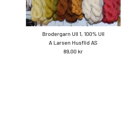
Brodergarn Ull 1, 100% Ull
A Larsen Husflid AS
Standard
89,00 kr
pris