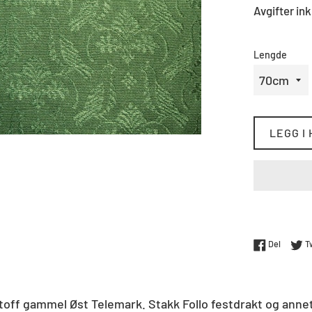
Avgifter ink
Lengde
LEGG I
Del på 
Del
T
stoff gammel Øst Telemark. Stakk Follo festdrakt og anne