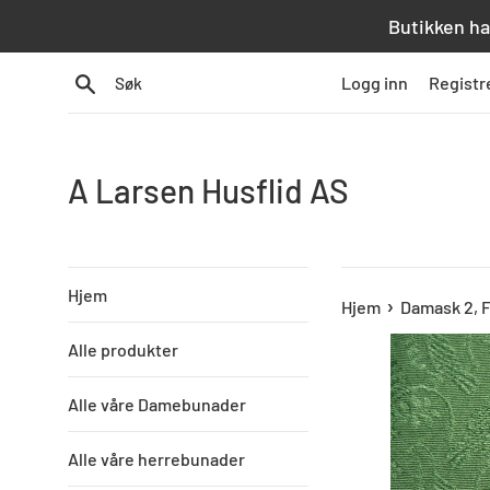
Hopp
Butikken ha
over
innhold
Søk
Logg inn
Registr
A Larsen Husflid AS
Hjem
›
Hjem
Damask 2, 
Alle produkter
Alle våre Damebunader
Alle våre herrebunader