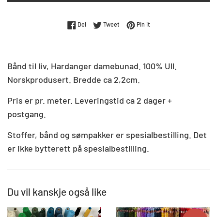
Del på Facebook
Tweet på Twitter
Pin på Pinterest
Del
Tweet
Pin it
Bånd til liv, Hardanger damebunad. 100% Ull.
Norskprodusert. Bredde ca 2,2cm.
Pris er pr. meter. Leveringstid ca 2 dager +
postgang.
Stoffer, bånd og sømpakker er spesialbestilling. Det
er ikke bytterett på spesialbestilling.
Du vil kanskje også like