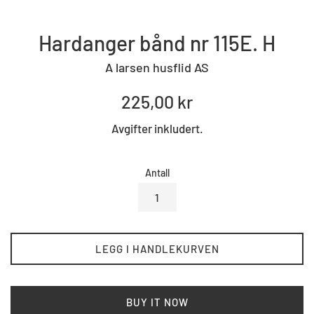
Hardanger bånd nr 115E. H
A larsen husflid AS
Standard
225,00 kr
pris
Avgifter inkludert.
Antall
LEGG I HANDLEKURVEN
BUY IT NOW