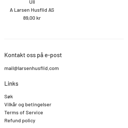
Ull
A Larsen Husflid AS
Standard
89,00 kr
pris
Kontakt oss på e-post
mail@larsenhusflid.com
Links
Søk
Vilkår og betingelser
Terms of Service
Refund policy