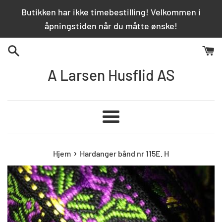
Hopp
Butikken har ikke timebestilling! Velkommen i
over
åpningstiden når du måtte ønske!
innhold
A Larsen Husflid AS
Meny
›
Hjem
Hardanger bånd nr 115E. H