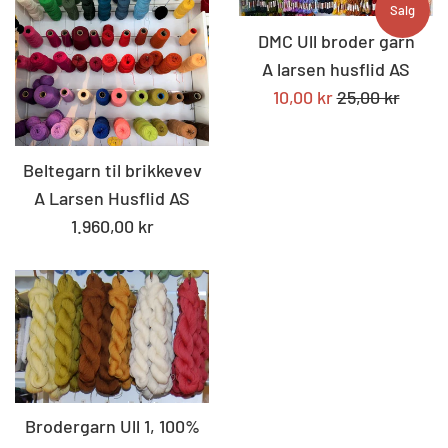
Salg
DMC Ull broder garn
A larsen husflid AS
Tilbudspris
Standard
10,00 kr
25,00 kr
pris
Beltegarn til brikkevev
A Larsen Husflid AS
Standard
1.960,00 kr
pris
Brodergarn Ull 1, 100%