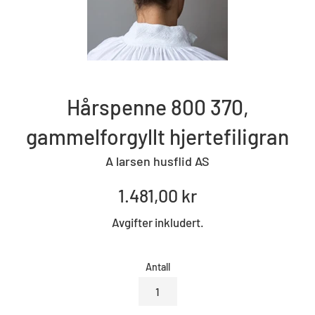
Hårspenne 800 370,
gammelforgyllt hjertefiligran
A larsen husflid AS
Standard
1.481,00 kr
pris
Avgifter inkludert.
Antall