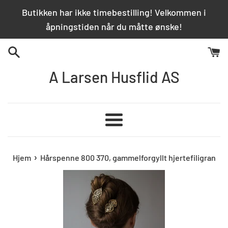
Hopp
Butikken har ikke timebestilling! Velkommen i
over
åpningstiden når du måtte ønske!
innhold
A Larsen Husflid AS
Meny
›
Hjem
Hårspenne 800 370, gammelforgyllt hjertefiligran