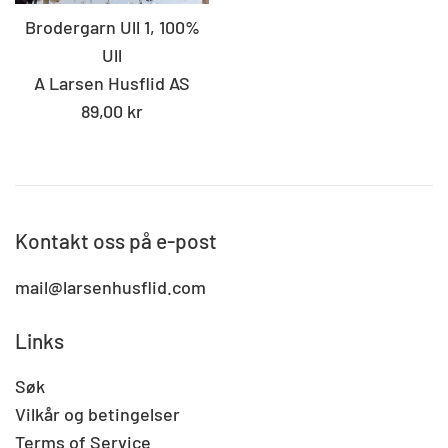
Brodergarn Ull 1, 100%
Ull
A Larsen Husflid AS
Standard
89,00 kr
pris
Kontakt oss på e-post
mail@larsenhusflid.com
Links
Søk
Vilkår og betingelser
Terms of Service