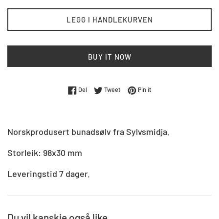
LEGG I HANDLEKURVEN
BUY IT NOW
Del på Facebook
Tweet på Twitter
Pin på Pinterest
Del
Tweet
Pin it
Norskprodusert bunadsølv fra Sylvsmidja.
Storleik: 98x30 mm
Leveringstid 7 dager.
Du vil kanskje også like