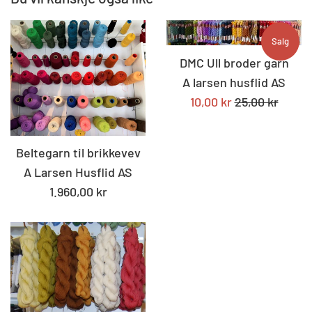
Salg
DMC Ull broder garn
A larsen husflid AS
Tilbudspris
Standard
10,00 kr
25,00 kr
pris
Beltegarn til brikkevev
A Larsen Husflid AS
Standard
1.960,00 kr
pris