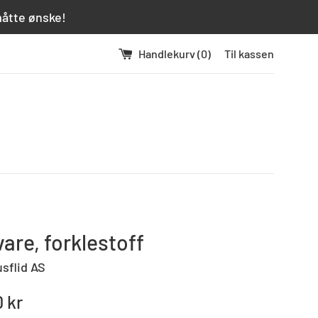
måtte ønske!
Handlekurv (
0
)
Til kassen
are, forklestoff
usflid AS
0 kr