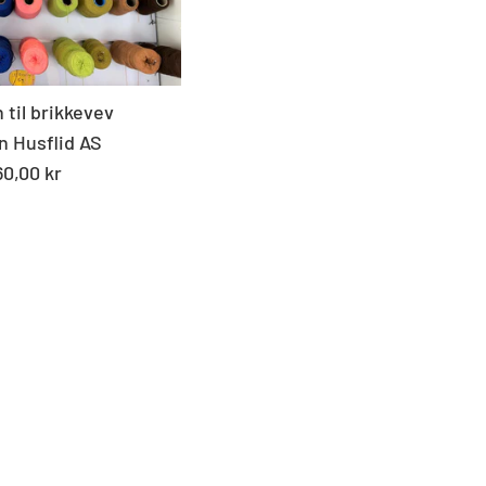
 til brikkevev
n Husflid AS
andard
60,00 kr
s