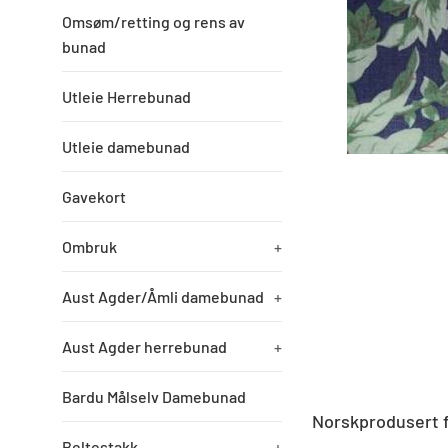
Omsøm/retting og rens av
bunad
Utleie Herrebunad
Utleie damebunad
Gavekort
Ombruk
+
Aust Agder/Åmli damebunad
+
Aust Agder herrebunad
+
Bardu Målselv Damebunad
Norskprodusert f
Beltestakk
+