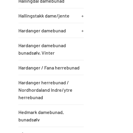
Hallingdal damebunad
Hallingstakk dame/jente
+
Hardanger damebunad
+
Hardanger damebunad
bunadsølv, Vinter
Hardanger / Fana herrebunad
Hardanger herrebunad /
Nordhordaland Indre/ytre
herrebunad
Hedmark damebunad,
bunadsølv