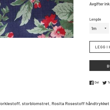
Avgifter ink
Lengde
LEGG I
B
Del på 
Del
T
orklestoff, storblomstret.
Rosita Rosestoff håndtrykket