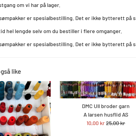
tgang om vi har på lager.
sømpakker er spesialbestilling. Det er ikke bytterett på s
tid hel lengde selv om du bestiller i flere omganger.
sømpakker er spesialbestilling. Det er ikke bytterett på s
også like
DMC Ull broder garn
A larsen husflid AS
Tilbudspris
Standard
10,00 kr
25,00 kr
pris