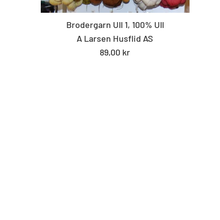
Brodergarn Ull 1, 100% Ull
A Larsen Husflid AS
Standard
89,00 kr
pris