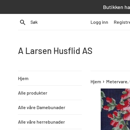
Hopp
Butikken ha
over
innhold
Søk
Logg inn
Registr
A Larsen Husflid AS
Hjem
›
Hjem
Metervare, 
Alle produkter
Alle våre Damebunader
Alle våre herrebunader