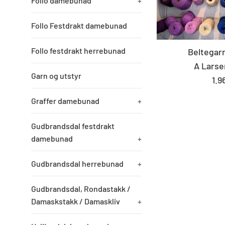
Follo damebunad
+
Follo Festdrakt damebunad
Follo festdrakt herrebunad
Beltegarn
A Larse
Garn og utstyr
St
1.9
pri
Graffer damebunad
+
Gudbrandsdal festdrakt
damebunad
+
Gudbrandsdal herrebunad
+
Gudbrandsdal, Rondastakk /
Damaskstakk / Damaskliv
+