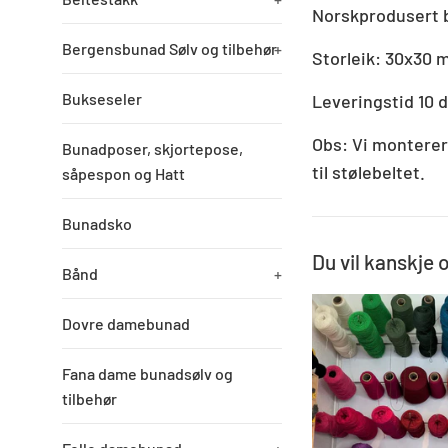
Norskprodusert 
Bergensbunad Sølv og tilbehør
+
Storleik: 30x30
Bukseseler
Leveringstid 10 d
Obs: Vi monterer 
Bunadposer, skjortepose,
til stølebeltet.
såpespon og Hatt
Bunadsko
Du vil kanskje 
Bånd
+
Dovre damebunad
Fana dame bunadsølv og
tilbehør