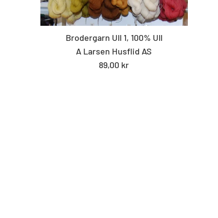
Brodergarn Ull 1, 100% Ull
A Larsen Husflid AS
Standard
89,00 kr
pris