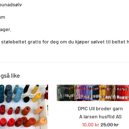
bunadsølv
 mm
ager.
stølebeltet gratis for deg om du kjøper sølvet til beltet
også like
DMC Ull broder garn
A larsen husflid AS
Tilbudspris
Standard
10,00 kr
25,00 kr