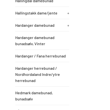
Hallingdal damebunad
Hallingstakk dame/jente
+
Hardanger damebunad
+
Hardanger damebunad
bunadsølv, Vinter
Hardanger / Fana herrebunad
Hardanger herrebunad /
Nordhordaland Indre/ytre
herrebunad
Hedmark damebunad,
bunadsølv