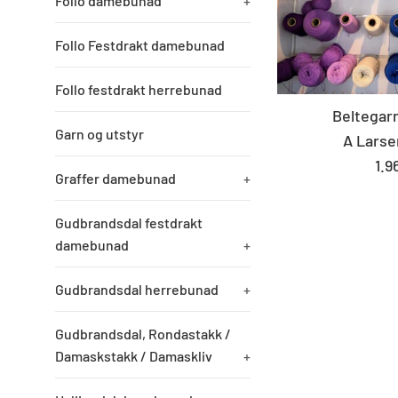
Follo damebunad
+
Follo Festdrakt damebunad
Follo festdrakt herrebunad
Beltegarn
Garn og utstyr
A Larse
St
1.9
Graffer damebunad
+
pri
Gudbrandsdal festdrakt
damebunad
+
Gudbrandsdal herrebunad
+
Gudbrandsdal, Rondastakk /
Damaskstakk / Damaskliv
+