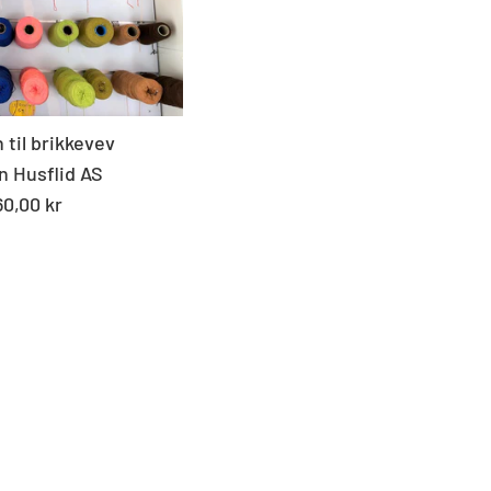
pris
 til brikkevev
n Husflid AS
andard
60,00 kr
s