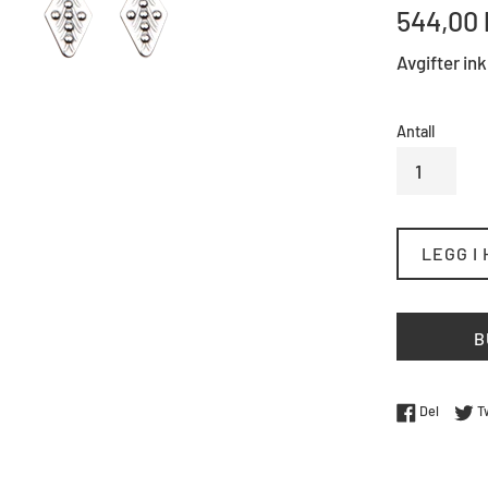
Standard
544,00 
pris
Avgifter ink
Antall
LEGG I
B
Del på 
Del
T