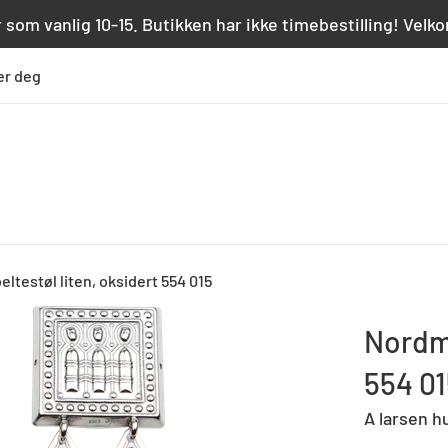
 som vanlig 10-15. Butikken har ikke timebestilling! Vel
er deg
ltestøl liten, oksidert 554 015
Nordmø
554 01
A larsen h