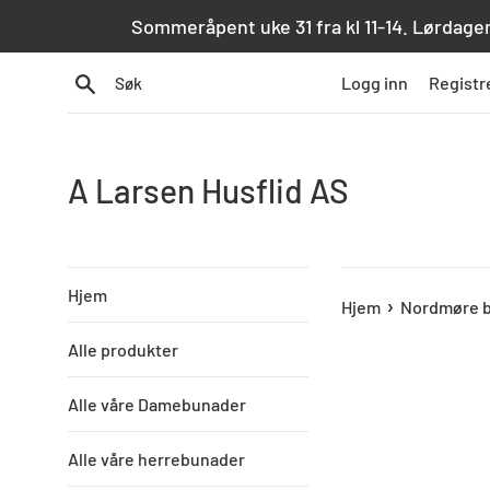
Hopp
Sommeråpent uke 31 fra kl 11-14. Lørdager
over
innhold
Søk
Logg inn
Registr
A Larsen Husflid AS
Hjem
›
Hjem
Nordmøre be
Alle produkter
Alle våre Damebunader
Alle våre herrebunader