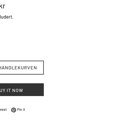
kr
ludert.
 HANDLEKURVEN
UY IT NOW
Facebook
Tweet på Twitter
Pin på Pinterest
weet
Pin it