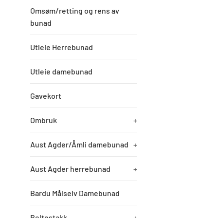
Omsøm/retting og rens av
bunad
Utleie Herrebunad
Utleie damebunad
Gavekort
Ombruk
+
Aust Agder/Åmli damebunad
+
Aust Agder herrebunad
+
Bardu Målselv Damebunad
Beltestakk
+