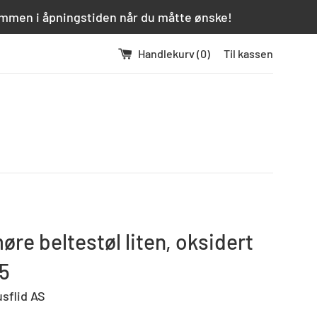
kommen i åpningstiden når du måtte ønske!
Handlekurv (
0
)
Til kassen
re beltestøl liten, oksidert
5
usflid AS