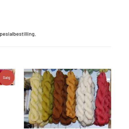
pesialbestilling
.
Salg