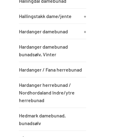
Hallingdal damebunad
Hallingstakk dame/jente
+
Hardanger damebunad
+
Hardanger damebunad
bunadsølv, Vinter
Hardanger / Fana herrebunad
Hardanger herrebunad /
Nordhordaland Indre/ytre
herrebunad
Hedmark damebunad,
bunadsølv