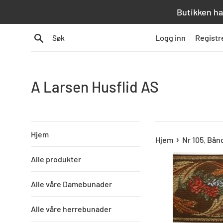
Hopp
Butikken ha
over
innhold
Søk
Logg inn
Registr
A Larsen Husflid AS
Hjem
›
Hjem
Nr 105. Bån
Alle produkter
Alle våre Damebunader
Alle våre herrebunader