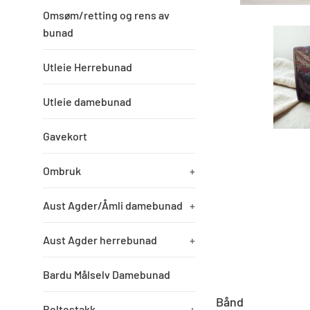
Omsøm/retting og rens av
bunad
Utleie Herrebunad
Utleie damebunad
Gavekort
Ombruk
+
Aust Agder/Åmli damebunad
+
Aust Agder herrebunad
+
Bardu Målselv Damebunad
Bånd
Beltestakk
+