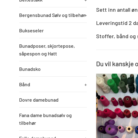
Sett inn antall ø
Bergensbunad Sølv og tilbehør
+
Leveringstid 2 d
Bukseseler
Stoffer, bånd og 
Bunadposer, skjortepose,
såpespon og Hatt
Du vil kanskje 
Bunadsko
Bånd
+
Dovre damebunad
Fana dame bunadsølv og
tilbehør