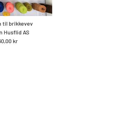
 til brikkevev
n Husflid AS
andard
60,00 kr
s