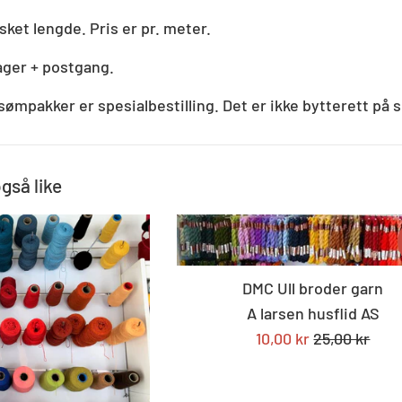
nsket lengde.
Pris er pr. meter.
ager + postgang.
sømpakker er spesialbestilling. Det er ikke bytterett på s
også like
DMC Ull broder garn
A larsen husflid AS
Tilbudspris
Standard
10,00 kr
25,00 kr
pris