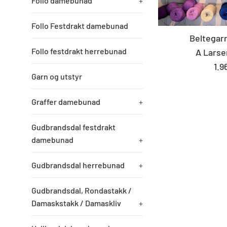
Follo damebunad
+
Follo Festdrakt damebunad
Beltegarn
Follo festdrakt herrebunad
A Larse
St
1.9
Garn og utstyr
pri
Graffer damebunad
+
Gudbrandsdal festdrakt
damebunad
+
Gudbrandsdal herrebunad
+
Gudbrandsdal, Rondastakk /
Damaskstakk / Damaskliv
+