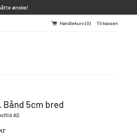
måtte ønske!
Handlekurv (
0
)
Til kassen
. Bånd 5cm bred
usflid AS
kr