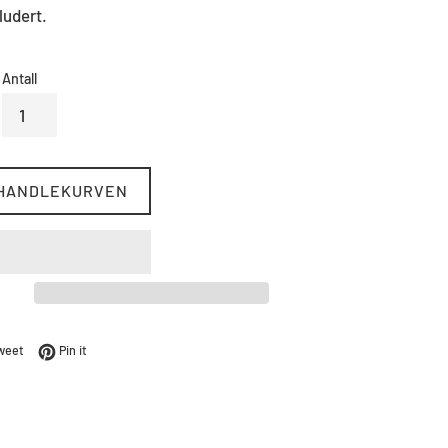
ludert.
Antall
 HANDLEKURVEN
Facebook
Tweet på Twitter
Pin på Pinterest
weet
Pin it