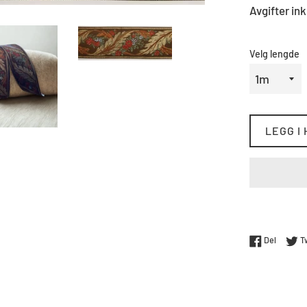
Avgifter ink
Velg lengde
LEGG I
Del på 
Del
T