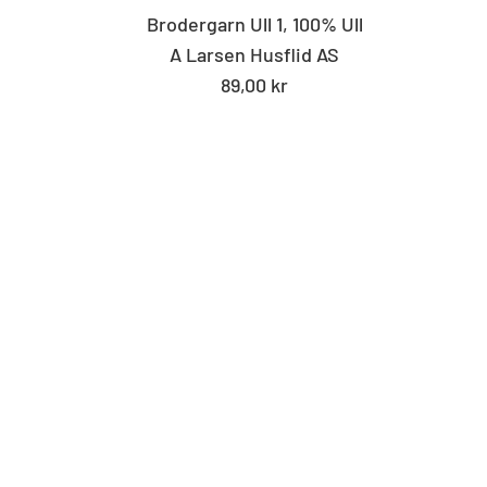
Brodergarn Ull 1, 100% Ull
A Larsen Husflid AS
Standard
89,00 kr
pris