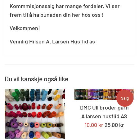
Kommmisjonssalg har mange fordeler, Vi ser
frem til å ha bunaden din her hos oss !
Velkommen!
Vennlig Hilsen A. Larsen Husflid as
Du vil kanskje også like
Salg
DMC Ull broder garn
A larsen husflid AS
Tilbudspris
Standard
10,00 kr
25,00 kr
pris