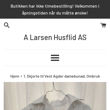
Hopp
Butikken har ikke timebestilling! Velkommen i
over
åpningstiden når du måtte ønske!
innhold
A Larsen Husflid AS
Meny
›
Hjem
1. Skjorte til Vest Agder damebunad, Ombruk