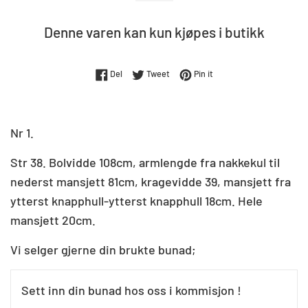
Denne varen kan kun kjøpes i butikk
Del på Facebook
Tweet på Twitter
Pin på Pinterest
Del
Tweet
Pin it
Nr 1.
Str 38. Bolvidde 108cm, armlengde fra nakkekul til
nederst mansjett 81cm, kragevidde 39, mansjett fra
ytterst knapphull-ytterst knapphull 18cm. Hele
mansjett 20cm.
Vi selger gjerne din brukte bunad;
Sett inn din bunad hos oss i kommisjon !