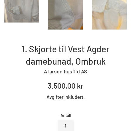
1. Skjorte til Vest Agder
damebunad, Ombruk
A larsen husflid AS
Standard
3.500,00 kr
pris
Avgifter inkludert.
Antall