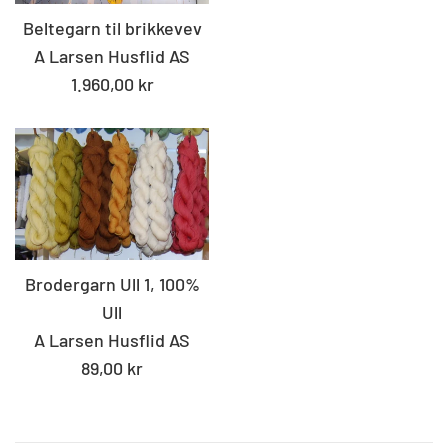
Beltegarn til brikkevev
A Larsen Husflid AS
Standard
1.960,00 kr
pris
Brodergarn Ull 1, 100%
Ull
A Larsen Husflid AS
Standard
89,00 kr
pris