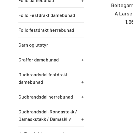
Follo damebunad
+
Beltegarn
A Larse
Follo Festdrakt damebunad
St
1.9
pri
Follo festdrakt herrebunad
Garn og utstyr
Graffer damebunad
+
Gudbrandsdal festdrakt
damebunad
+
Gudbrandsdal herrebunad
+
Gudbrandsdal, Rondastakk /
Damaskstakk / Damaskliv
+