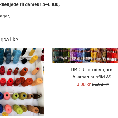
kekjede til dameur 346 100,
ager.
også like
DMC Ull broder garn
A larsen husflid AS
Tilbudspris
Standard
10,00 kr
25,00 kr
pris