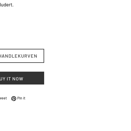
ludert.
 HANDLEKURVEN
UY IT NOW
Facebook
Tweet på Twitter
Pin på Pinterest
weet
Pin it