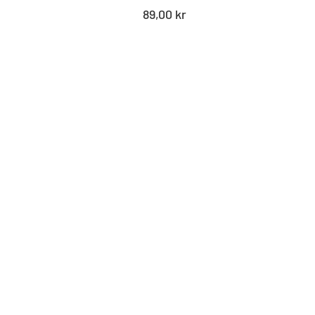
Standard
89,00 kr
pris