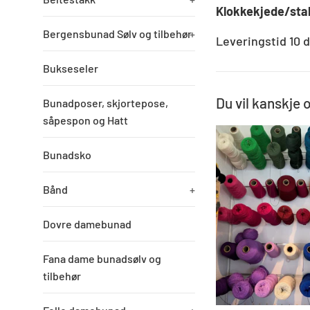
Klokkekjede/stak
Bergensbunad Sølv og tilbehør
+
Leveringstid 10 d
Bukseseler
Du vil kanskje 
Bunadposer, skjortepose,
såpespon og Hatt
Bunadsko
Bånd
+
Dovre damebunad
Fana dame bunadsølv og
tilbehør