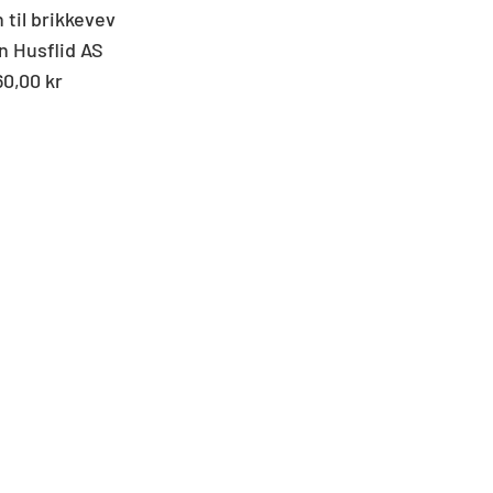
 til brikkevev
n Husflid AS
andard
60,00 kr
s