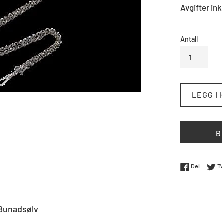
Avgifter ink
Antall
LEGG I
B
Del på 
Del
T
Bunadsølv