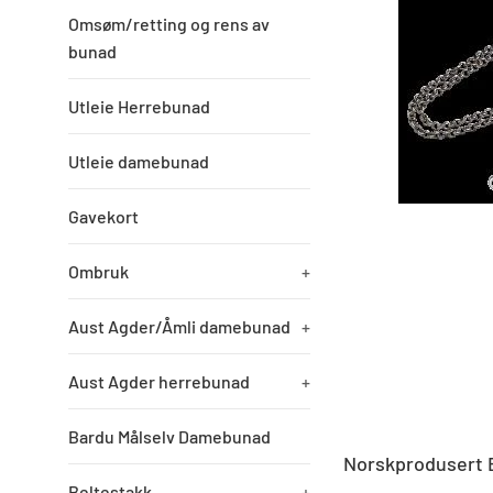
Omsøm/retting og rens av
bunad
Utleie Herrebunad
Utleie damebunad
Gavekort
Ombruk
+
Aust Agder/Åmli damebunad
+
Aust Agder herrebunad
+
Bardu Målselv Damebunad
Norskprodusert 
Beltestakk
+