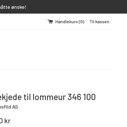
måtte ønske!
Handlekurv (
0
)
Til kassen
kjede til lommeur 346 100
usflid AS
0 kr