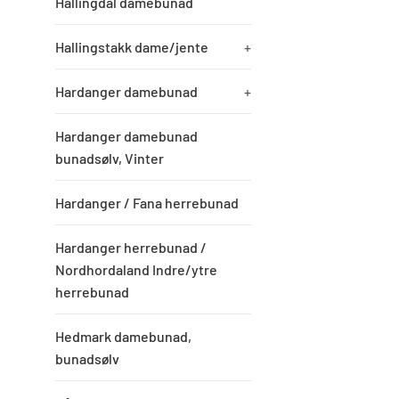
Hallingdal damebunad
Hallingstakk dame/jente
+
Hardanger damebunad
+
Hardanger damebunad
bunadsølv, Vinter
Hardanger / Fana herrebunad
Hardanger herrebunad /
Nordhordaland Indre/ytre
herrebunad
Hedmark damebunad,
bunadsølv