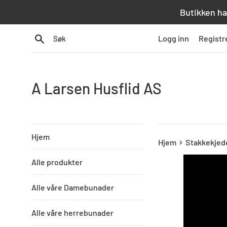
Hopp
Butikken ha
over
innhold
Søk
Logg inn
Registr
A Larsen Husflid AS
Hjem
›
Hjem
Stakkekjede
Alle produkter
Alle våre Damebunader
Alle våre herrebunader