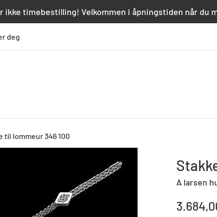
r ikke timebestilling! Velkommen i åpningstiden når du 
er deg
 til lommeur 346 100
Stakke
A larsen h
Standard
3.684,0
pris