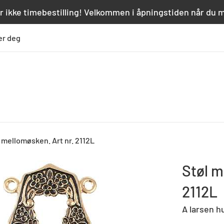
r ikke timebestilling! Velkommen i åpningstiden når du 
er deg
 mellomøsken. Art nr. 2112L
Støl m
2112L
A larsen h