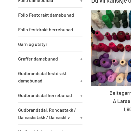
Du vil kanskje 
Follo damebunad
+
Follo Festdrakt damebunad
Follo festdrakt herrebunad
Garn og utstyr
Graffer damebunad
+
Gudbrandsdal festdrakt
damebunad
+
Beltegarn
Gudbrandsdal herrebunad
+
A Larse
St
1.9
Gudbrandsdal, Rondastakk /
pri
Damaskstakk / Damaskliv
+