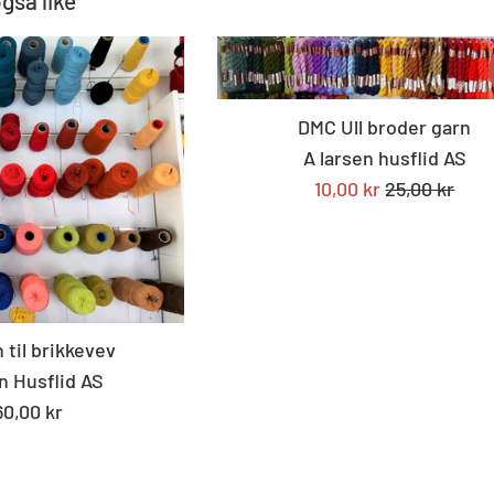
også like
DMC Ull broder garn
A larsen husflid AS
Tilbudspris
Standard
10,00 kr
25,00 kr
pris
 til brikkevev
n Husflid AS
andard
60,00 kr
s