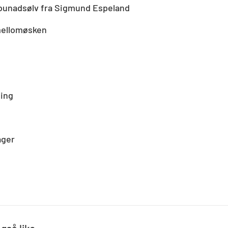
bunadsølv fra Sigmund Espeland
mellomøsken
ling
ager