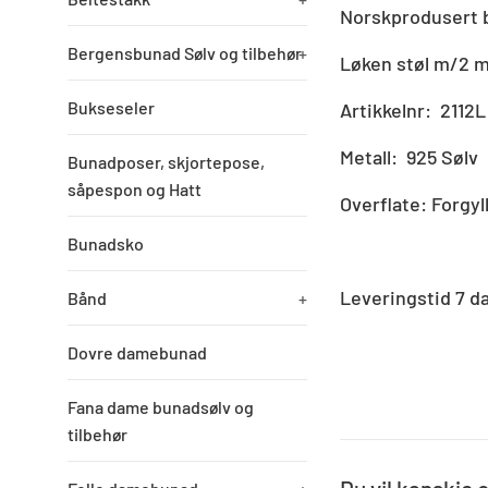
Norskprodusert 
Bergensbunad Sølv og tilbehør
+
Løken støl m/2 
Bukseseler
Artikkelnr: 2112L
Metall: 925 Sølv
Bunadposer, skjortepose,
såpespon og Hatt
Overflate: Forgyl
Bunadsko
Leveringstid 7 d
Bånd
+
Dovre damebunad
Fana dame bunadsølv og
tilbehør