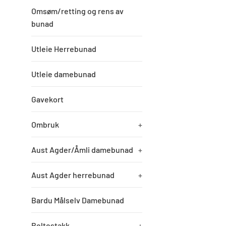
Omsøm/retting og rens av
bunad
Utleie Herrebunad
Utleie damebunad
Gavekort
Ombruk
+
Aust Agder/Åmli damebunad
+
Aust Agder herrebunad
+
Bardu Målselv Damebunad
Beltestakk
+