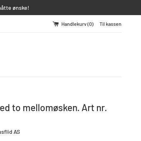
måtte ønske!
Handlekurv (
0
)
Til kassen
ed to mellomøsken. Art nr.
usflid AS