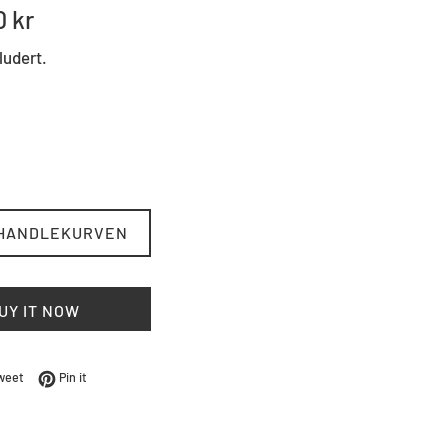
0 kr
ludert.
 HANDLEKURVEN
UY IT NOW
Facebook
Tweet på Twitter
Pin på Pinterest
weet
Pin it