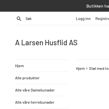
Hopp
Butikken ha
over
innhold
Søk
Logg inn
Registr
A Larsen Husflid AS
Hjem
›
Hjem
Støl med to
Alle produkter
Alle våre Damebunader
Alle våre herrebunader