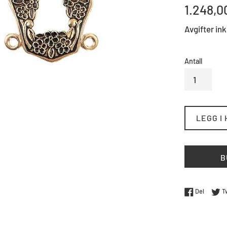
Standard
1.248,0
pris
Avgifter ink
Antall
LEGG I
B
Del på 
Del
T