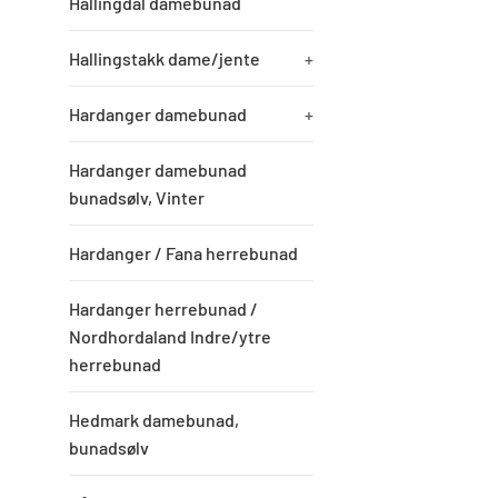
Hallingdal damebunad
Hallingstakk dame/jente
+
Hardanger damebunad
+
Hardanger damebunad
bunadsølv, Vinter
Hardanger / Fana herrebunad
Hardanger herrebunad /
Nordhordaland Indre/ytre
herrebunad
Hedmark damebunad,
bunadsølv