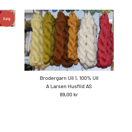
Salg
Brodergarn Ull 1, 100% Ull
A Larsen Husflid AS
Standard
89,00 kr
pris