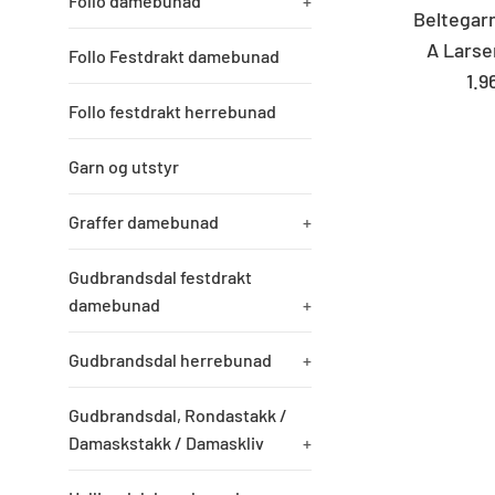
Follo damebunad
+
Beltegarn
A Larse
Follo Festdrakt damebunad
St
1.9
pri
Follo festdrakt herrebunad
Garn og utstyr
Graffer damebunad
+
Gudbrandsdal festdrakt
damebunad
+
Gudbrandsdal herrebunad
+
Gudbrandsdal, Rondastakk /
Damaskstakk / Damaskliv
+