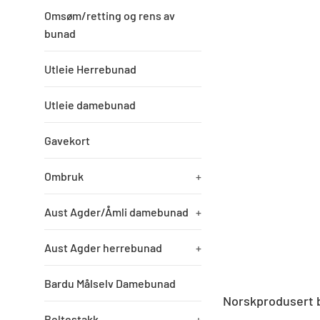
Omsøm/retting og rens av
bunad
Utleie Herrebunad
Utleie damebunad
Gavekort
Ombruk
+
Aust Agder/Åmli damebunad
+
Aust Agder herrebunad
+
Bardu Målselv Damebunad
Norskprodusert b
Beltestakk
+