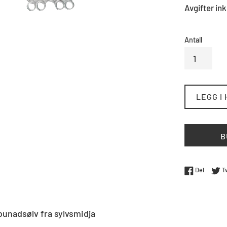
Avgifter ink
Antall
LEGG I
B
Del på 
Del
T
unadsølv fra sylvsmidja