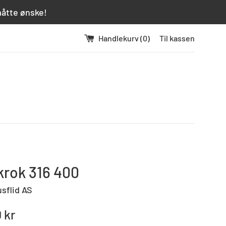
måtte ønske!
Handlekurv (
0
)
Til kassen
krok 316 400
usflid AS
 kr