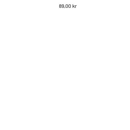
Standard
89,00 kr
pris