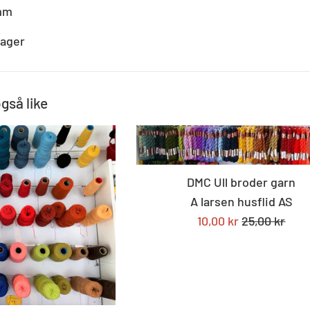
 mm
dager
også like
DMC Ull broder garn
A larsen husflid AS
Tilbudspris
Standard
10,00 kr
25,00 kr
pris