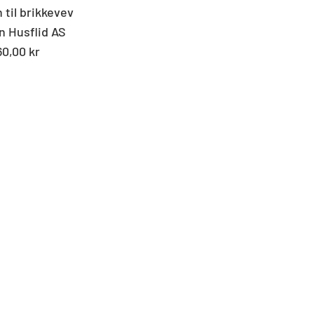
 til brikkevev
n Husflid AS
andard
60,00 kr
s