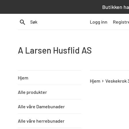
Hopp
Butikken ha
over
innhold
Søk
Logg inn
Registr
A Larsen Husflid AS
Hjem
›
Hjem
Veskekrok 
Alle produkter
Alle våre Damebunader
Alle våre herrebunader