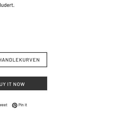
ludert.
 HANDLEKURVEN
UY IT NOW
Facebook
Tweet på Twitter
Pin på Pinterest
weet
Pin it