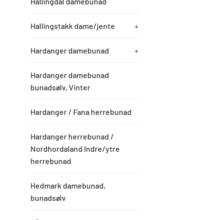
Hallingdal damebunad
Hallingstakk dame/jente
+
Hardanger damebunad
+
Hardanger damebunad
bunadsølv, Vinter
Hardanger / Fana herrebunad
Hardanger herrebunad /
Nordhordaland Indre/ytre
herrebunad
Hedmark damebunad,
bunadsølv