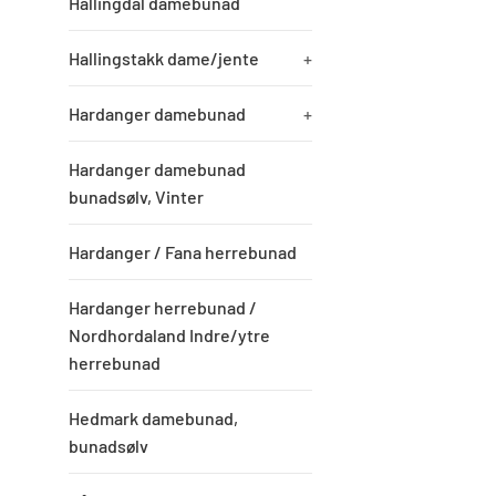
Hallingdal damebunad
Hallingstakk dame/jente
+
Hardanger damebunad
+
Hardanger damebunad
bunadsølv, Vinter
Hardanger / Fana herrebunad
Hardanger herrebunad /
Nordhordaland Indre/ytre
herrebunad
Hedmark damebunad,
bunadsølv