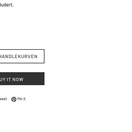
ludert.
 HANDLEKURVEN
UY IT NOW
Facebook
Tweet på Twitter
Pin på Pinterest
weet
Pin it