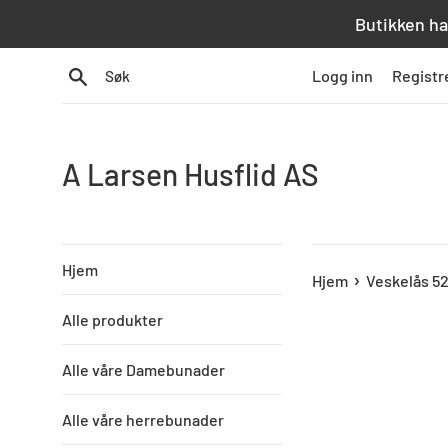
Hopp
Butikken ha
over
innhold
Søk
Logg inn
Registr
A Larsen Husflid AS
Hjem
›
Hjem
Veskelås 52
Alle produkter
Alle våre Damebunader
Alle våre herrebunader