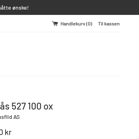
måtte ønske!
Handlekurv (
0
)
Til kassen
ås 527 100 ox
usflid AS
0 kr