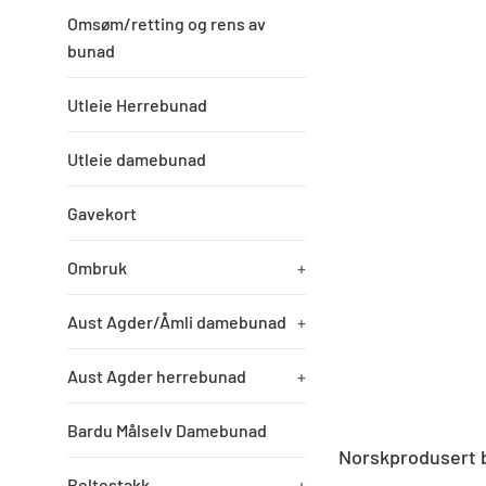
Omsøm/retting og rens av
bunad
Utleie Herrebunad
Utleie damebunad
Gavekort
Ombruk
+
Aust Agder/Åmli damebunad
+
Aust Agder herrebunad
+
Bardu Målselv Damebunad
Norskprodusert b
Beltestakk
+