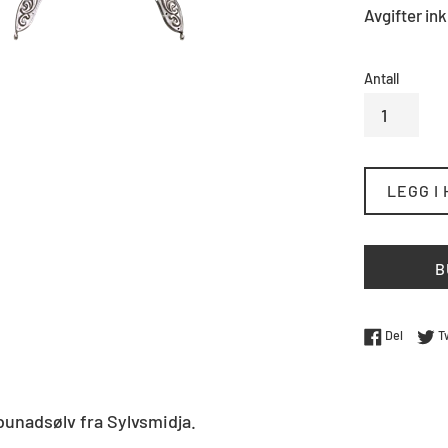
Avgifter ink
Antall
LEGG I
B
Del på 
Del
T
unadsølv fra Sylvsmidja.