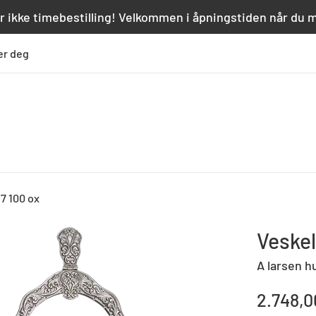
r ikke timebestilling! Velkommen i åpningstiden når du 
er deg
7 100 ox
Veskel
A larsen h
Standard
2.748,0
pris