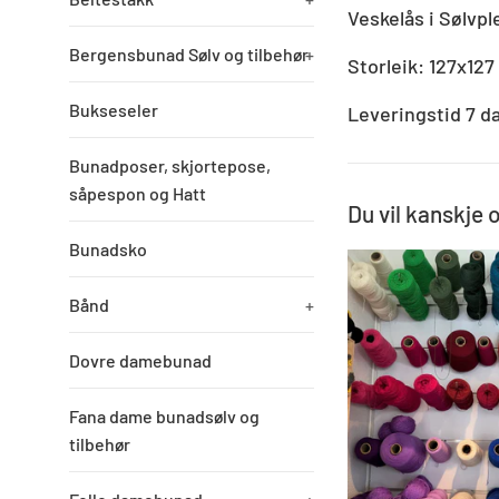
Veskelås i Sølvpl
Bergensbunad Sølv og tilbehør
+
Storleik: 127x12
Bukseseler
Leveringstid 7 d
Bunadposer, skjortepose,
såpespon og Hatt
Du vil kanskje 
Bunadsko
Bånd
+
Dovre damebunad
Fana dame bunadsølv og
tilbehør