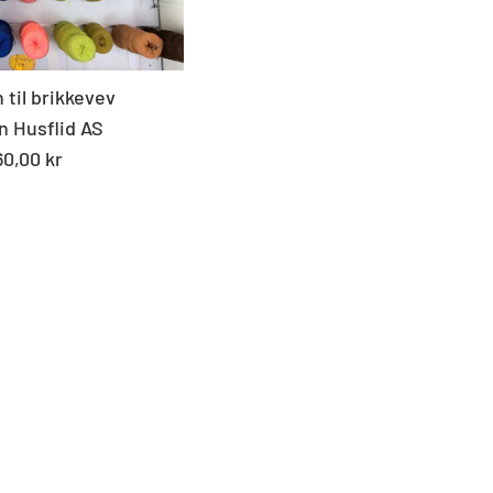
 til brikkevev
n Husflid AS
andard
60,00 kr
s