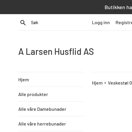
Hopp
Butikken ha
over
innhold
Søk
Logg inn
Registr
A Larsen Husflid AS
Hjem
›
Hjem
Veskestøl 0
Alle produkter
Alle våre Damebunader
Alle våre herrebunader