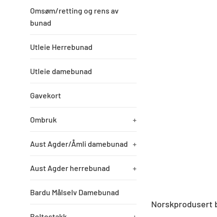
Omsøm/retting og rens av
bunad
Utleie Herrebunad
Utleie damebunad
Gavekort
Ombruk
+
Aust Agder/Åmli damebunad
+
Aust Agder herrebunad
+
Bardu Målselv Damebunad
Norskprodusert b
Beltestakk
+