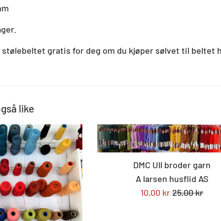
 mm
ager.
stølebeltet gratis for deg om du kjøper sølvet til beltet
også like
DMC Ull broder garn
A larsen husflid AS
Tilbudspris
Standard
10,00 kr
25,00 kr
pris