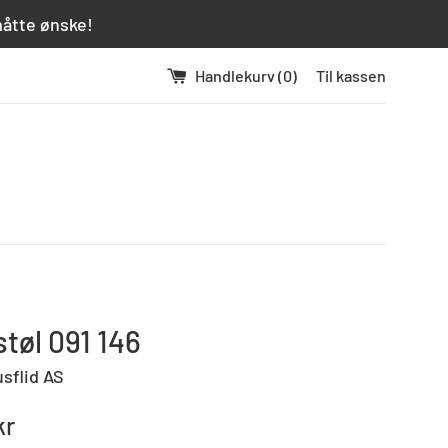
måtte ønske!
Handlekurv (
0
)
Til kassen
tøl 091 146
usflid AS
kr