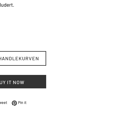
ludert.
 HANDLEKURVEN
UY IT NOW
Facebook
Tweet på Twitter
Pin på Pinterest
weet
Pin it