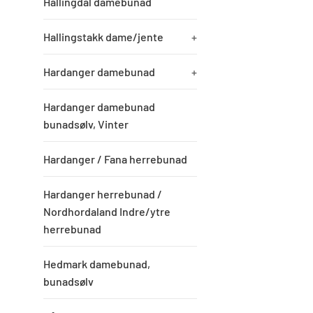
Hallingdal damebunad
Hallingstakk dame/jente
+
Hardanger damebunad
+
Hardanger damebunad
bunadsølv, Vinter
Hardanger / Fana herrebunad
Hardanger herrebunad /
Nordhordaland Indre/ytre
herrebunad
Hedmark damebunad,
bunadsølv