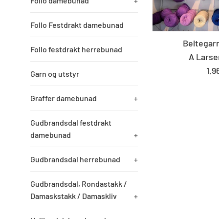
Follo damebunad
+
Follo Festdrakt damebunad
Beltegarn
Follo festdrakt herrebunad
A Larse
St
1.9
Garn og utstyr
pri
Graffer damebunad
+
Gudbrandsdal festdrakt
damebunad
+
Gudbrandsdal herrebunad
+
Gudbrandsdal, Rondastakk /
Damaskstakk / Damaskliv
+