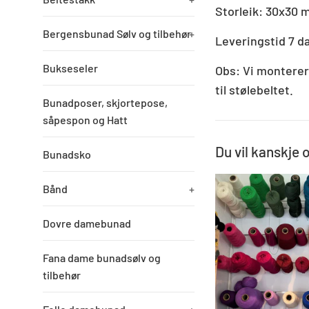
Storleik: 30x30
Bergensbunad Sølv og tilbehør
+
Leveringstid 7 d
Bukseseler
Obs: Vi monterer 
til stølebeltet.
Bunadposer, skjortepose,
såpespon og Hatt
Du vil kanskje 
Bunadsko
Bånd
+
Dovre damebunad
Fana dame bunadsølv og
tilbehør