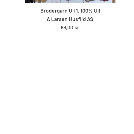
Brodergarn Ull 1, 100% Ull
A Larsen Husflid AS
Standard
89,00 kr
pris